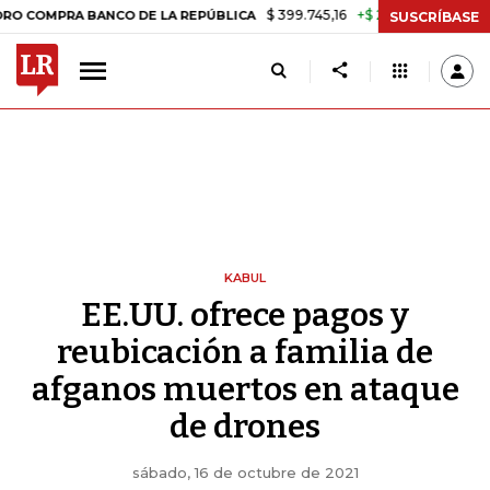
$ 399.745,16
+$ 2.295,71
+0,58%
RA BANCO DE LA REPÚBLICA
TAS
SUSCRÍBASE
KABUL
EE.UU. ofrece pagos y
reubicación a familia de
afganos muertos en ataque
de drones
sábado, 16 de octubre de 2021