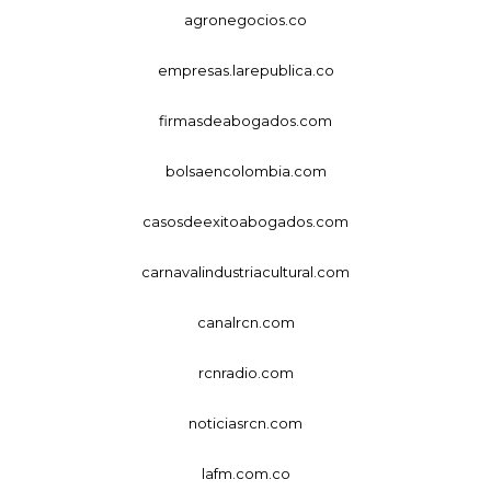
agronegocios.co
empresas.larepublica.co
firmasdeabogados.com
bolsaencolombia.com
casosdeexitoabogados.com
carnavalindustriacultural.com
canalrcn.com
rcnradio.com
noticiasrcn.com
lafm.com.co