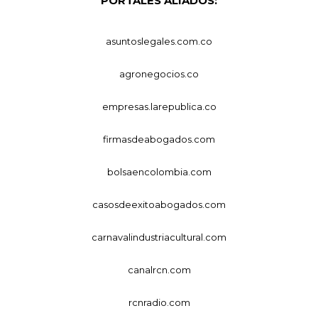
PORTALES ALIADOS:
asuntoslegales.com.co
agronegocios.co
empresas.larepublica.co
firmasdeabogados.com
bolsaencolombia.com
casosdeexitoabogados.com
carnavalindustriacultural.com
canalrcn.com
rcnradio.com