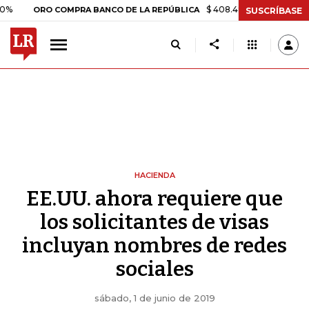
$ 408.498,97
+$ 8.753,81
+2,
ORO COMPRA BANCO DE LA REPÚBLICA
SUSCRÍBASE
HACIENDA
EE.UU. ahora requiere que
los solicitantes de visas
incluyan nombres de redes
sociales
sábado, 1 de junio de 2019