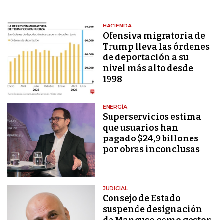
HACIENDA
Ofensiva migratoria de
Trump lleva las órdenes
de deportación a su
nivel más alto desde
1998
ENERGÍA
Superservicios estima
que usuarios han
pagado $24,9 billones
por obras inconclusas
JUDICIAL
Consejo de Estado
suspende designación
de Mancuso como gestor