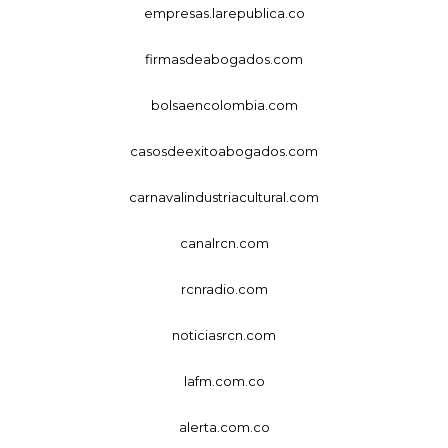
empresas.larepublica.co
firmasdeabogados.com
bolsaencolombia.com
casosdeexitoabogados.com
carnavalindustriacultural.com
canalrcn.com
rcnradio.com
noticiasrcn.com
lafm.com.co
alerta.com.co