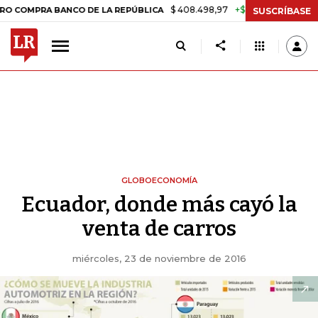
$ 408.498,97
+$ 8.753,81
+2,19%
A BANCO DE LA REPÚBLICA
TAS
SUSCRÍBASE
GLOBOECONOMÍA
Ecuador, donde más cayó la
venta de carros
miércoles, 23 de noviembre de 2016