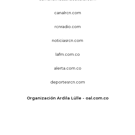
canalrcn.com
rcnradio.com
noticiasrcn.com
lafm.com.co
alerta.com.co
deportesrcn.com
Organización Ardila Lülle - oal.com.co