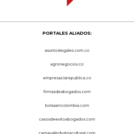
PORTALES ALIADOS:
asuntoslegales.com.co
agronegocios.co
empresas.larepublica.co
firmasdeabogados.com
bolsaencolombia.com
casosdeexitoabogados.com
carnavalindustriacultural.com