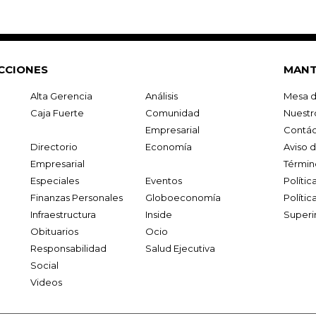
CCIONES
MANT
Alta Gerencia
Análisis
Mesa d
Caja Fuerte
Comunidad
Nuestr
Empresarial
Contác
Directorio
Economía
Aviso 
Empresarial
Términ
Especiales
Eventos
Políti
Finanzas Personales
Globoeconomía
Polític
Infraestructura
Inside
Superi
Obituarios
Ocio
Responsabilidad
Salud Ejecutiva
Social
Videos