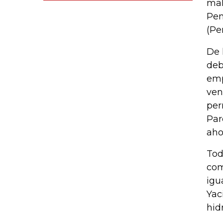
mal
Pem
(Pe
De 
deb
emp
ven
per
Par
aho
Tod
com
igu
Yac
hid