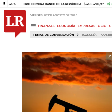
40%
$ 408.498,97
+$ 8.753,81
ORO COMPRA BANCO DE LA REPÚBLICA
VIERNES, 07 DE AGOSTO DE 2026
FINANZAS
ECONOMÍA
EMPRESAS
OCIO
G
TEMAS DE CONVERSACIÓN
ECONOMÍA
GOBIE