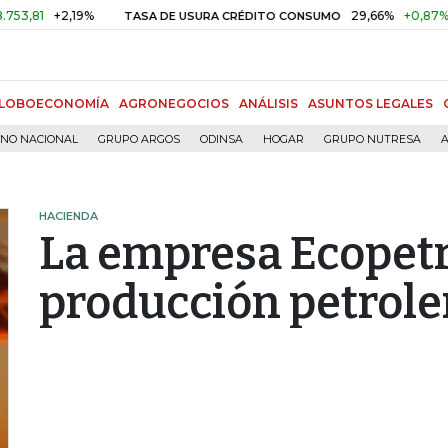
+2,19%
29,66%
+0,87%
+3,0
TASA DE USURA CRÉDITO CONSUMO
LOBOECONOMÍA
AGRONEGOCIOS
ANÁLISIS
ASUNTOS LEGALES
RNO NACIONAL
GRUPO ARGOS
ODINSA
HOGAR
GRUPO NUTRESA
A
HACIENDA
La empresa Ecopetro
producción petrole