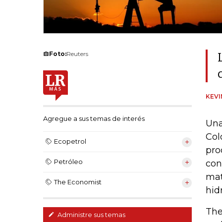
Foto:
Reuters
KEV
Agregue a sus temas de interés
Una
Col
Ecopetrol
pro
Petróleo
con
mat
The Economist
hid
The
Administre sus temas