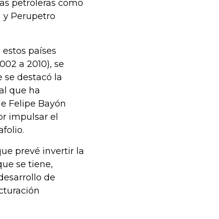
ias petroleras como
) y Perupetro
 estos países
002 a 2010), se
 se destacó la
nal que ha
de Felipe Bayón
r impulsar el
folio.
e prevé invertir la
ue se tiene,
desarrollo de
cturación