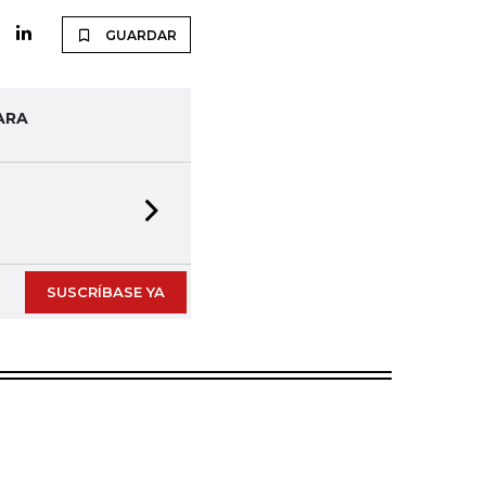
GUARDAR
ARA
Next slide
SUSCRÍBASE YA