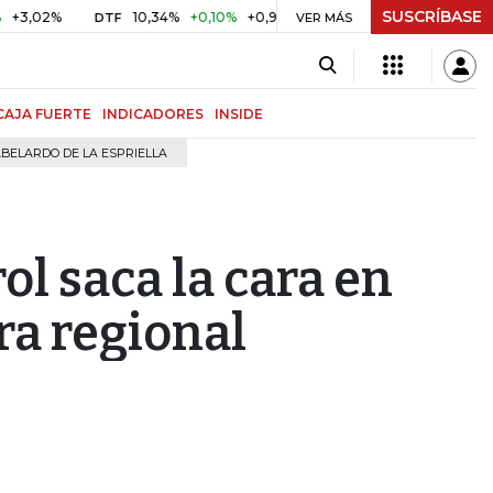
SUSCRÍBASE
2%
10,34%
+0,10%
+0,98%
$ 416,91
+$ 0,05
+0,01%
DTF
UVR
VER MÁS
CAJA FUERTE
INDICADORES
INSIDE
BELARDO DE LA ESPRIELLA
l saca la cara en
ra regional