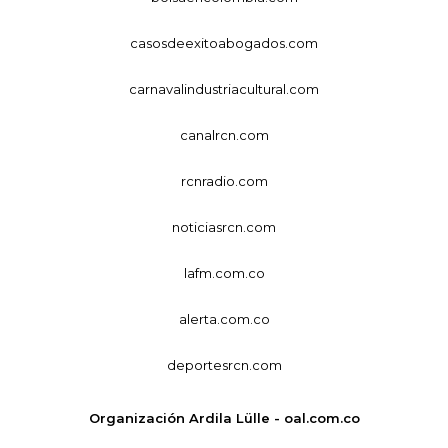
casosdeexitoabogados.com
carnavalindustriacultural.com
canalrcn.com
rcnradio.com
noticiasrcn.com
lafm.com.co
alerta.com.co
deportesrcn.com
Organización Ardila Lülle - oal.com.co