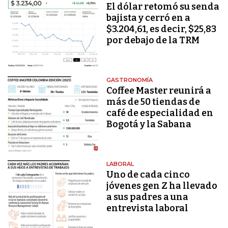
El dólar retomó su senda
bajista y cerró en a
$3.204,61, es decir, $25,83
por debajo de la TRM
GASTRONOMÍA
Coffee Master reunirá a
más de 50 tiendas de
café de especialidad en
Bogotá y la Sabana
LABORAL
Uno de cada cinco
jóvenes gen Z ha llevado
a sus padres a una
entrevista laboral