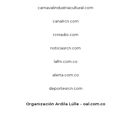
carnavalindustriacultural.com
canalrcn.com
rcnradio.com
noticiasrcn.com
lafm.com.co
alerta.com.co
deportesrcn.com
Organización Ardila Lülle - oal.com.co