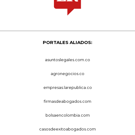
PORTALES ALIADOS:
asuntoslegales.com.co
agronegocios.co
empresas.larepublica.co
firmasdeabogados.com
bolsaencolombia.com
casosdeexitoabogados.com