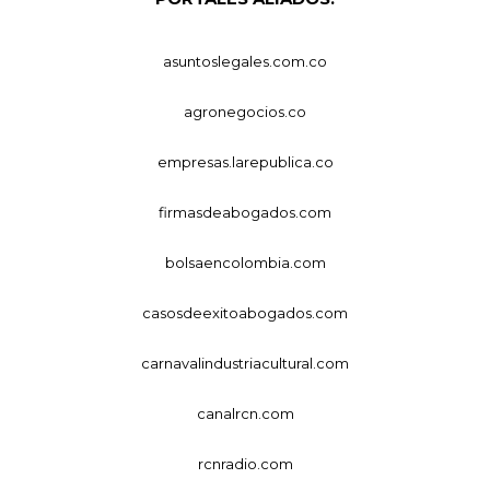
asuntoslegales.com.co
agronegocios.co
empresas.larepublica.co
firmasdeabogados.com
bolsaencolombia.com
casosdeexitoabogados.com
carnavalindustriacultural.com
canalrcn.com
rcnradio.com