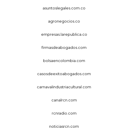
asuntoslegales.com.co
agronegocios.co
empresas.larepublica.co
firmasdeabogados.com
bolsaencolombia.com
casosdeexitoabogados.com
carnavalindustriacultural.com
canalrcn.com
rcnradio.com
noticiasrcn.com