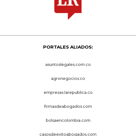
PORTALES ALIADOS:
asuntoslegales.com.co
agronegocios.co
empresas.larepublica.co
firmasdeabogados.com
bolsaencolombia.com
casosdeexitoabogados.com