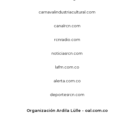
carnavalindustriacultural.com
canalrcn.com
rcnradio.com
noticiasrcn.com
lafm.com.co
alerta.com.co
deportesrcn.com
Organización Ardila Lülle - oal.com.co