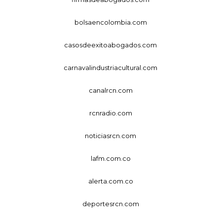
bolsaencolombia.com
casosdeexitoabogados.com
carnavalindustriacultural.com
canalrcn.com
rcnradio.com
noticiasrcn.com
lafm.com.co
alerta.com.co
deportesrcn.com