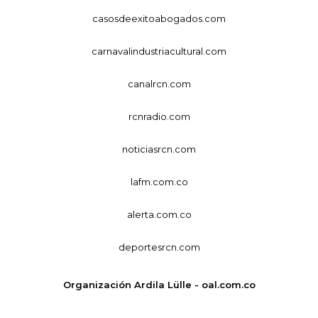
casosdeexitoabogados.com
carnavalindustriacultural.com
canalrcn.com
rcnradio.com
noticiasrcn.com
lafm.com.co
alerta.com.co
deportesrcn.com
Organización Ardila Lülle - oal.com.co