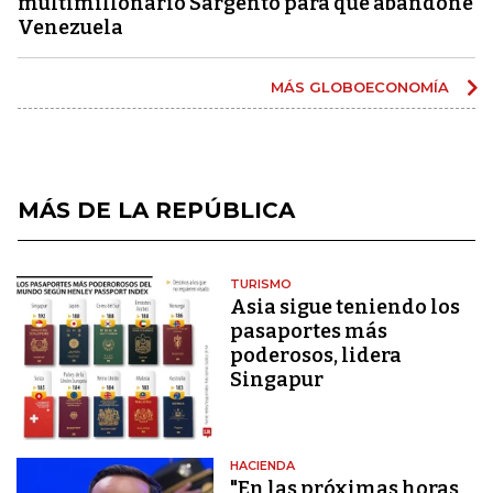
multimillonario Sargento para que abandone
Venezuela
MÁS GLOBOECONOMÍA
MÁS DE LA REPÚBLICA
TURISMO
Asia sigue teniendo los
pasaportes más
poderosos, lidera
Singapur
HACIENDA
"En las próximas horas