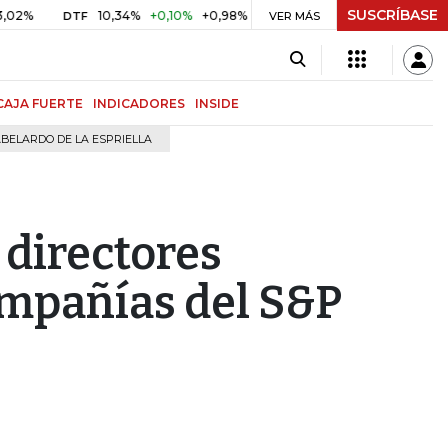
SUSCRÍBASE
10,34%
+0,10%
+0,98%
$ 417,01
+$ 0,05
+0,01%
DTF
UVR
VER MÁS
B
CAJA FUERTE
INDICADORES
INSIDE
BELARDO DE LA ESPRIELLA
 directores
ompañías del S&P