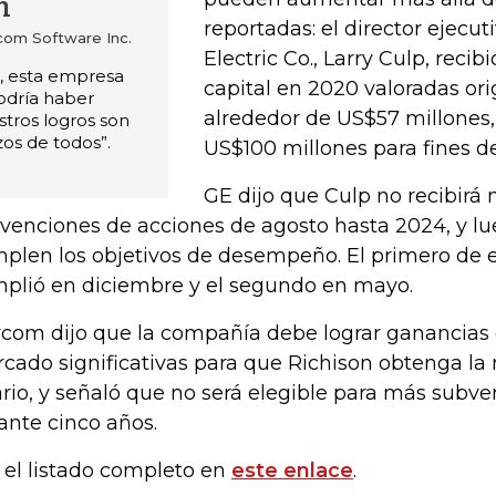
n
reportadas: el director ejecut
om Software Inc.
Electric Co., Larry Culp, reci
 esta empresa
capital en 2020 valoradas or
odría haber
alrededor de US$57 millones
stros logros son
zos de todos”.
US$100 millones para fines d
GE dijo que Culp no recibirá
venciones de acciones de agosto hasta 2024, y lue
plen los objetivos de desempeño. El primero de e
plió en diciembre y el segundo en mayo.
com dijo que la compañía debe lograr ganancias 
cado significativas para que Richison obtenga la
ario, y señaló que no será elegible para más subve
ante cinco años.
 el listado completo en
este enlace
.