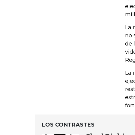
eje
mil
La 
no 
de 
vid
Reg
La 
eje
res
est
for
LOS CONTRASTES