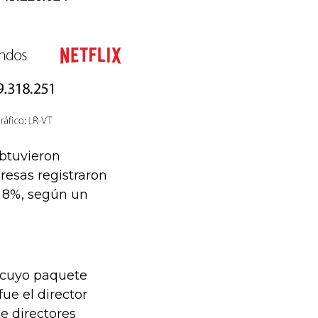
obtuvieron
esas registraron
e 8%, según un
, cuyo paquete
ue el director
te directores