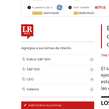
Agregue a sus temas de interés
THE 
Índice S&P 500
El 
S&P 500
eje
CEO
est
las
Salarios
Administre sus temas