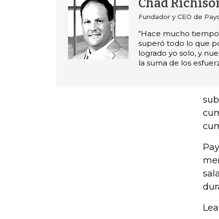
Chad Richiso
Fundador y CEO de Payc
“Hace mucho tiempo,
superó todo lo que p
logrado yo solo, y nue
la suma de los esfuer
sub
cum
cum
Pay
mer
sal
dur
Lea