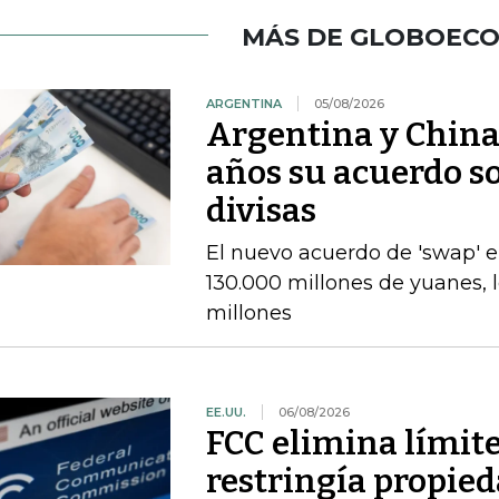
MÁS DE GLOBOEC
ARGENTINA
05/08/2026
Argentina y China
años su acuerdo so
divisas
El nuevo acuerdo de 'swap' 
130.000 millones de yuanes, 
millones
EE.UU.
06/08/2026
FCC elimina límit
restringía propied