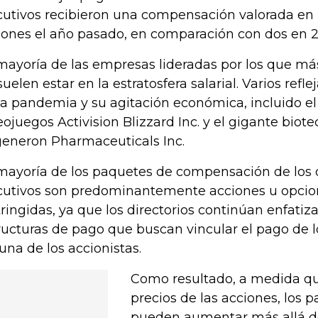
cutivos recibieron una compensación valorada e
lones el año pasado, en comparación con dos en 20
mayoría de las empresas lideradas por los que m
suelen estar en la estratosfera salarial. Varios refl
la pandemia y su agitación económica, incluido el
eojuegos Activision Blizzard Inc. y el gigante biot
eneron Pharmaceuticals Inc.
mayoría de los paquetes de compensación de los 
cutivos son predominantemente acciones u opcio
tringidas, ya que los directorios continúan enfatiz
ructuras de pago que buscan vincular el pago de lo
tuna de los accionistas.
Como resultado, a medida qu
precios de las acciones, los
pueden aumentar más allá de 