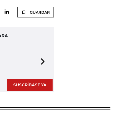
GUARDAR
ARA
Next slide
SUSCRÍBASE YA