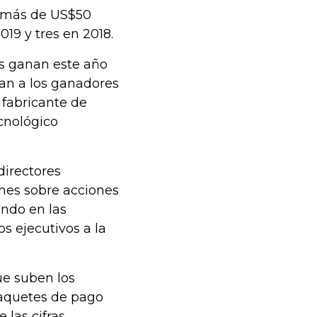
n más de US$50
19 y tres en 2018.
ás ganan este año
ejan a los ganadores
 fabricante de
ecnológico
directores
nes sobre acciones
ando en las
s ejecutivos a la
e suben los
 paquetes de pago
las cifras