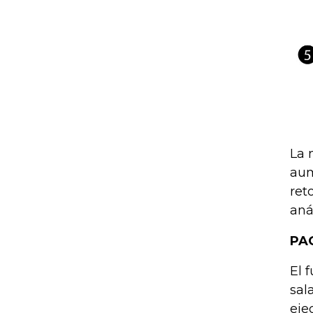
La 
aum
ret
aná
PA
El 
sal
eje