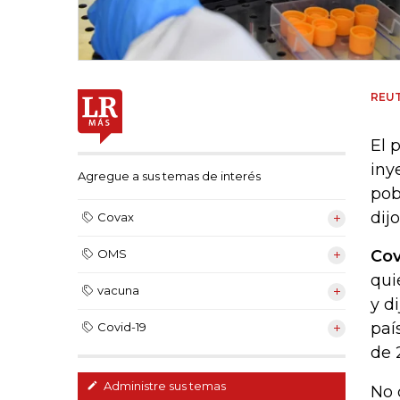
REU
El 
iny
Agregue a sus temas de interés
pob
dij
Covax
Co
OMS
qui
vacuna
y d
paí
Covid-19
de 
Administre sus temas
No 