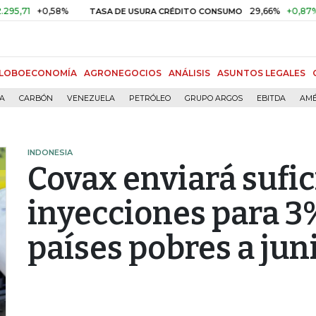
+0,58%
29,66%
+0,87%
+3,02
TASA DE USURA CRÉDITO CONSUMO
LOBOECONOMÍA
AGRONEGOCIOS
ANÁLISIS
ASUNTOS LEGALES
ÍA
CARBÓN
VENEZUELA
PETRÓLEO
GRUPO ARGOS
EBITDA
AMÉ
INDONESIA
Covax enviará sufic
inyecciones para 3
países pobres a jun