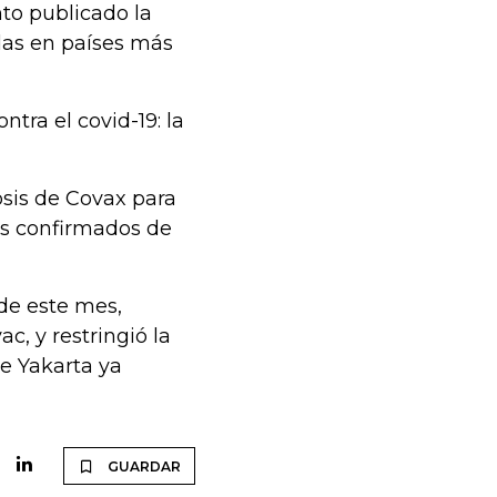
o publicado la
das en países más
tra el covid-19: la
osis de Covax para
sos confirmados de
de este mes,
c, y restringió la
e Yakarta ya
GUARDAR