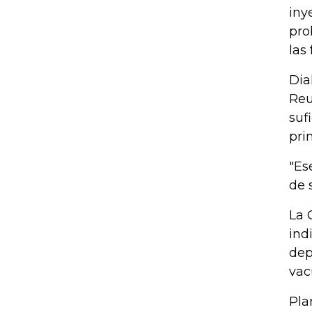
iny
pro
las
Dia
Reu
suf
pri
"Es
de 
La 
ind
dep
vac
Pla