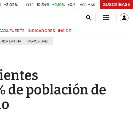
SUSCRÍBASE
%
10,34%
+0,10%
+0,98%
$ 416,86
+$ 0,05
+0,01%
DTF
UVR
VER MÁS
CAJA FUERTE
INDICADORES
INSIDE
RICA LATINA
MOROSIDAD
ientes
% de población de
io