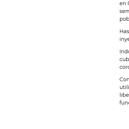
en 
sem
pob
Has
iny
Ind
cub
cor
Com
uti
lib
fun