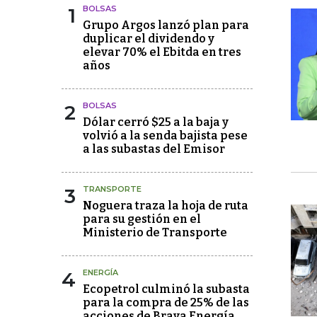
1
BOLSAS
Grupo Argos lanzó plan para
duplicar el dividendo y
elevar 70% el Ebitda en tres
años
2
BOLSAS
Dólar cerró $25 a la baja y
volvió a la senda bajista pese
a las subastas del Emisor
3
TRANSPORTE
Noguera traza la hoja de ruta
para su gestión en el
Ministerio de Transporte
4
ENERGÍA
Ecopetrol culminó la subasta
para la compra de 25% de las
acciones de Brava Energía