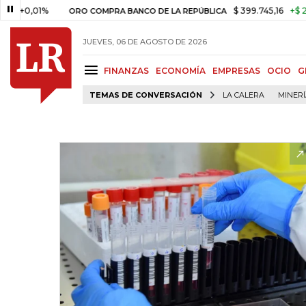
01%
$ 399.745,16
+$ 2.295,71
ORO COMPRA BANCO DE LA REPÚBLICA
JUEVES, 06 DE AGOSTO DE 2026
FINANZAS
ECONOMÍA
EMPRESAS
OCIO
G
TEMAS DE CONVERSACIÓN
LA CALERA
MINER