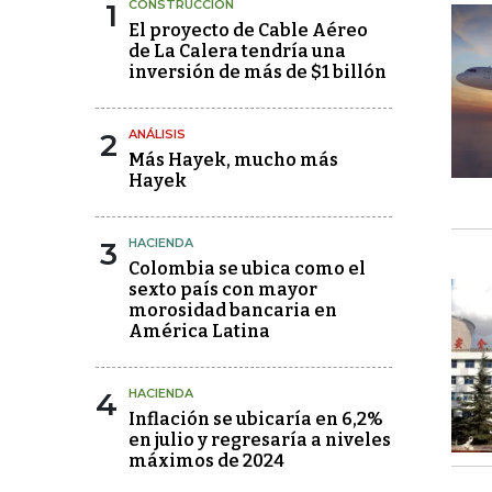
1
CONSTRUCCIÓN
El proyecto de Cable Aéreo
de La Calera tendría una
inversión de más de $1 billón
2
ANÁLISIS
Más Hayek, mucho más
Hayek
3
HACIENDA
Colombia se ubica como el
sexto país con mayor
morosidad bancaria en
América Latina
4
HACIENDA
Inflación se ubicaría en 6,2%
en julio y regresaría a niveles
máximos de 2024