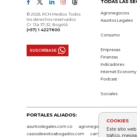
TODAS LAS SE
Agronegocios
© 2026, RCN Medios. Todos
los derechos reservados.
Asuntos Legales
Cr. 13a 37-32, Bogotá
(+57) 1 4227600
Consumo
Empresas
SUSCRÍBASE
Finanzas
Indicadores
Internet Economy
Podcast
Sociales
PORTALES ALIADOS:
COOKIES
asuntoslegales.com.co
agronegocios.co
empresas
Este sitio web
casosdeexitoabogados.com
carnavalindustriacultur
tráfico, mejor