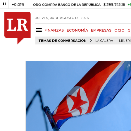
+0,01%
$ 399.745,16
+$ 2.295,
ORO COMPRA BANCO DE LA REPÚBLICA
JUEVES, 06 DE AGOSTO DE 2026
FINANZAS
ECONOMÍA
EMPRESAS
OCIO
G
TEMAS DE CONVERSACIÓN
LA CALERA
MINER