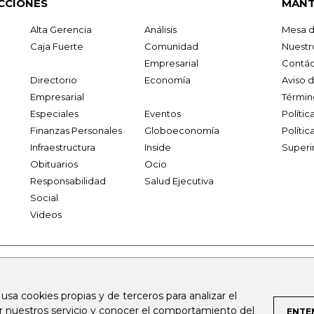
CCIONES
MANT
Alta Gerencia
Análisis
Mesa d
Caja Fuerte
Comunidad
Nuestr
Empresarial
Contác
Directorio
Economía
Aviso 
Empresarial
Términ
Especiales
Eventos
Políti
Finanzas Personales
Globoeconomía
Polític
Infraestructura
Inside
Superi
Obituarios
Ocio
Responsabilidad
Salud Ejecutiva
Social
Videos
.larepublica.co
firmasdeabogados.com
bolsaencolombia.com
 usa cookies propias y de terceros para analizar el
al.com
canalrcn.com
rcnradio.com
noticiasrcn.com
lafm.c
ar nuestros servicio y conocer el comportamiento del
ENTE