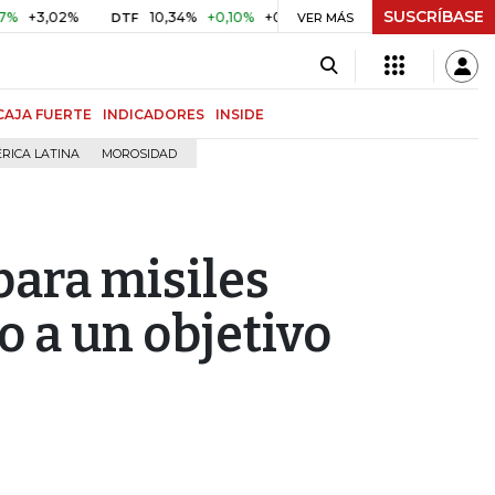
SUSCRÍBASE
,02%
10,34%
+0,10%
+0,98%
$ 416,86
+$ 0,05
+0,0
DTF
VER MÁS
UVR
CAJA FUERTE
INDICADORES
INSIDE
RICA LATINA
MOROSIDAD
para misiles
 a un objetivo