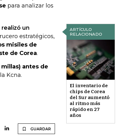
se
para analizar los
 realizó un
ARTÍCULO
RELACIONADO
ucero estratégicos,
os misiles de
este de Corea
.
 millas) antes de
la Kcna.
El inventario de
chips de Corea
del Sur aumentó
al ritmo más
rápido en 27
años
GUARDAR