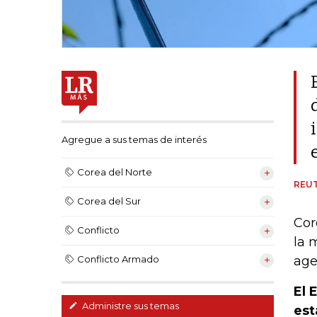
Agregue a sus temas de interés
Corea del Norte
REU
Corea del Sur
Cor
Conflicto
la 
age
Conflicto Armado
El 
Administre sus temas
est