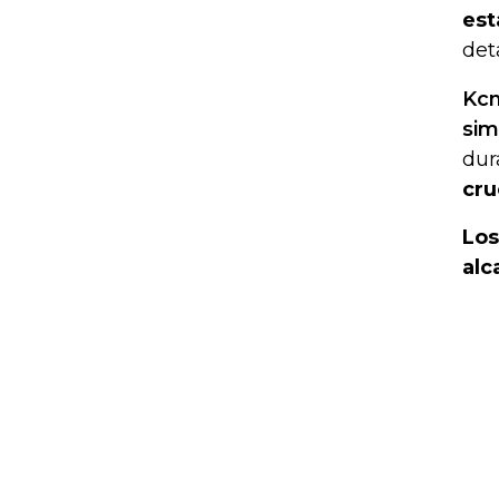
est
det
Kcn
sim
dur
cru
Los
alc