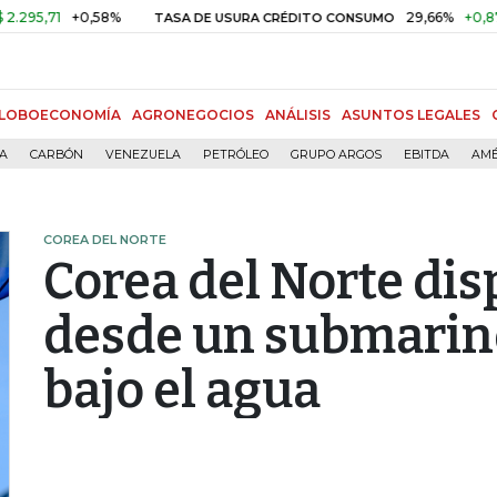
71
+0,58%
29,66%
+0,87%
+3
TASA DE USURA CRÉDITO CONSUMO
LOBOECONOMÍA
AGRONEGOCIOS
ANÁLISIS
ASUNTOS LEGALES
ÍA
CARBÓN
VENEZUELA
PETRÓLEO
GRUPO ARGOS
EBITDA
AMÉ
COREA DEL NORTE
Corea del Norte dis
desde un submarino
bajo el agua