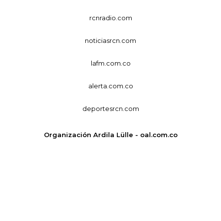
rcnradio.com
noticiasrcn.com
lafm.com.co
alerta.com.co
deportesrcn.com
Organización Ardila Lülle - oal.com.co