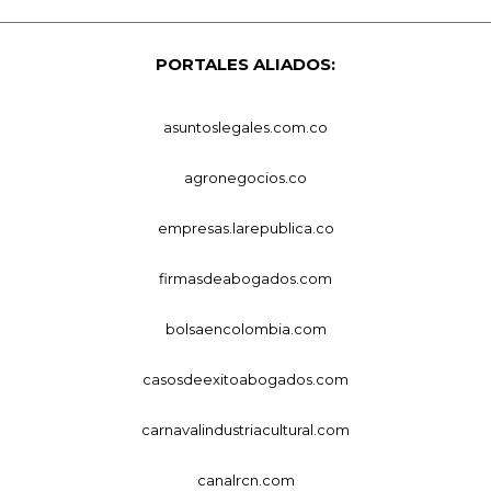
PORTALES ALIADOS:
asuntoslegales.com.co
agronegocios.co
empresas.larepublica.co
firmasdeabogados.com
bolsaencolombia.com
casosdeexitoabogados.com
carnavalindustriacultural.com
canalrcn.com