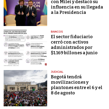
con Milei y destacó su
influencia en su llegada
a la Presidencia
BANCOS
El sector fiduciario
cerró con activos
administrados por
$1.169 billones a junio
JUDICIAL
Bogotá tendrá
movilizaciones y
plantones entre el 6 y el
8 de agosto