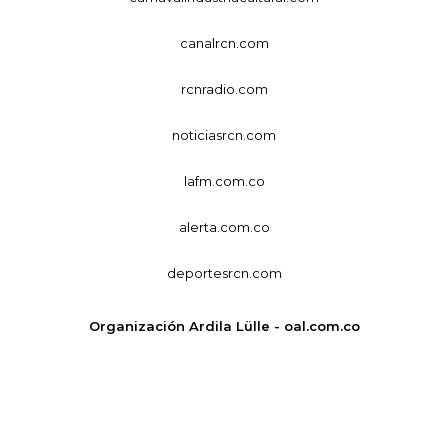
canalrcn.com
rcnradio.com
noticiasrcn.com
lafm.com.co
alerta.com.co
deportesrcn.com
Organización Ardila Lülle - oal.com.co