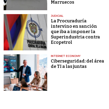
Marruecos
JUDICIAL
La Procuraduría
intervino en sanción
que iba a imponer la
Superindustria contra
Ecopetrol
INTERNET ECONOMY
Ciberseguridad: del área
de TI a las juntas