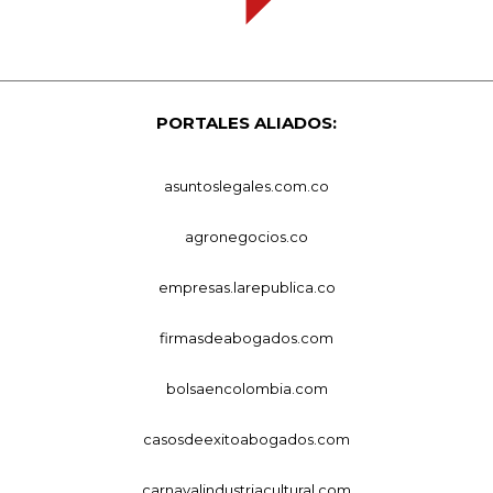
PORTALES ALIADOS:
asuntoslegales.com.co
agronegocios.co
empresas.larepublica.co
firmasdeabogados.com
bolsaencolombia.com
casosdeexitoabogados.com
carnavalindustriacultural.com