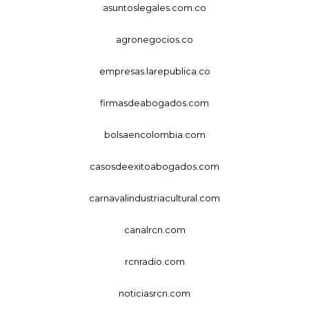
asuntoslegales.com.co
agronegocios.co
empresas.larepublica.co
firmasdeabogados.com
bolsaencolombia.com
casosdeexitoabogados.com
carnavalindustriacultural.com
canalrcn.com
rcnradio.com
noticiasrcn.com