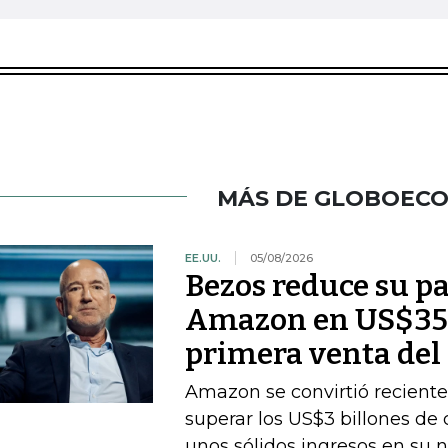
MÁS DE GLOBOEC
EE.UU.
05/08/2026
Bezos reduce su pa
Amazon en US$350
primera venta del
Amazon se convirtió recient
superar los US$3 billones de c
unos sólidos ingresos en su