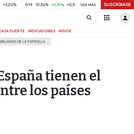
SUSCRÍBASE
%
10,34%
+0,10%
+0,98%
$ 417,01
+$ 0,05
+0,01%
DTF
UVR
VER MÁS
CAJA FUERTE
INDICADORES
INSIDE
BELARDO DE LA ESPRIELLA
España tienen el
tre los países