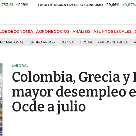
+2,19%
29,66%
+0,87%
+3,02
TASA DE USURA CRÉDITO CONSUMO
LOBOECONOMÍA
AGRONEGOCIOS
ANÁLISIS
ASUNTOS LEGALES
RNO NACIONAL
GRUPO ARGOS
ODINSA
HOGAR
GRUPO NUTRESA
A
LABORAL
Colombia, Grecia y 
mayor desempleo en
Ocde a julio