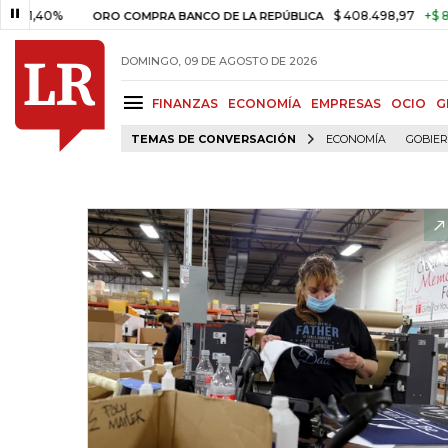
40%
$ 408.498,97
+$ 8.753,81
ORO COMPRA BANCO DE LA REPÚBLICA
DOMINGO, 09 DE AGOSTO DE 2026
FINANZAS
ECONOMÍA
EMPRESAS
OCIO
G
TEMAS DE CONVERSACIÓN
ECONOMÍA
GOBIE