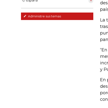
España
des
paí
Administre sus temas
La 
tra
pun
pan
“En
mes
inc
y P
En 
des
por
con