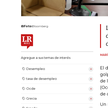
Foto:
Bloomberg
MARÍ
Agregue a sus temas de interés
El 
Desempleo
gol
tasa de desempleo
de 
(Oc
Ocde
de 
Grecia
Un 