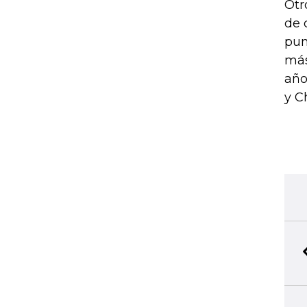
Otr
de 
pun
más
año
y C