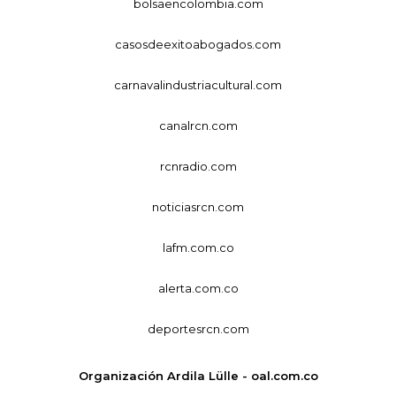
bolsaencolombia.com
casosdeexitoabogados.com
carnavalindustriacultural.com
canalrcn.com
rcnradio.com
noticiasrcn.com
lafm.com.co
alerta.com.co
deportesrcn.com
Organización Ardila Lülle - oal.com.co