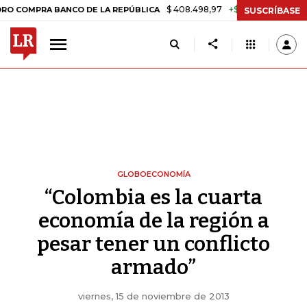
$ 408.498,97
+$ 8.753,81
+2,19%
RA BANCO DE LA REPÚBLICA
TAS
SUSCRÍBASE
GLOBOECONOMÍA
“Colombia es la cuarta
economía de la región a
pesar tener un conflicto
armado”
viernes, 15 de noviembre de 2013