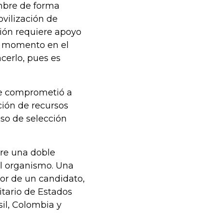
embre de forma
ovilización de
ión requiere apoyo
9, momento en el
cerlo, pues es
 se comprometió a
ción de recursos
eso de selección
ere una doble
el organismo. Una
vor de un candidato,
itario de Estados
il, Colombia y