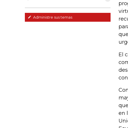
pro
vir
Administre sus temas
rec
par
que
urg
El 
com
des
con
Com
may
que
en 
Uni