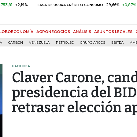
+2,19%
29,66%
+0,87%
+3,02%
TASA DE USURA CRÉDITO CONSUMO
LOBOECONOMÍA
AGRONEGOCIOS
ANÁLISIS
ASUNTOS LEGALES
ÍA
CARBÓN
VENEZUELA
PETRÓLEO
GRUPO ARGOS
EBITDA
AMÉ
HACIENDA
Claver Carone, cand
presidencia del BID
retrasar elección a