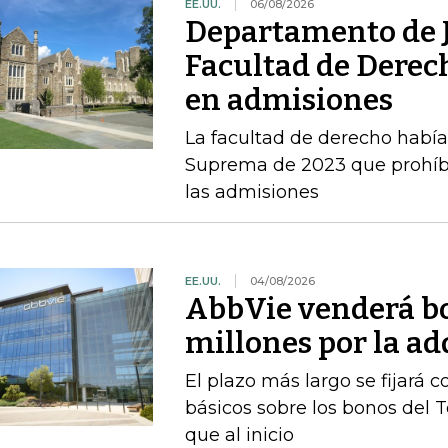
EE.UU.
06/08/2026
Departamento de J
Facultad de Derec
en admisiones
La facultad de derecho había v
Suprema de 2023 que prohíbe 
las admisiones
EE.UU.
04/08/2026
AbbVie venderá b
millones por la a
El plazo más largo se fijará 
básicos sobre los bonos del 
que al inicio