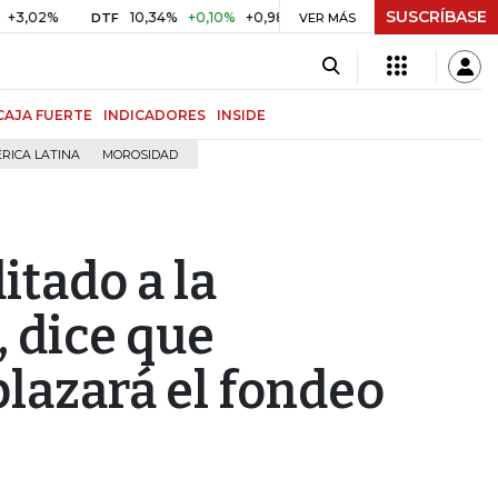
SUSCRÍBASE
10,34%
+0,10%
+0,98%
$ 416,91
+$ 0,05
+0,01%
DTF
UVR
VER MÁS
CAJA FUERTE
INDICADORES
INSIDE
RICA LATINA
MOROSIDAD
itado a la
, dice que
plazará el fondeo