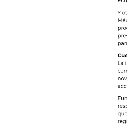
Ecu
Y o
Méx
pro
pre
par
Cue
La 
com
nov
acc
Fun
res
que
reg