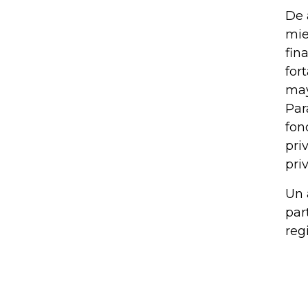
De 
mie
fin
for
may
Par
fon
pri
pri
Un 
par
reg