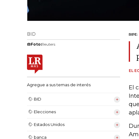
BID
RIPE:
Foto:
Reuters
EL E
Agregue a sus temas de interés
El 
Int
BID
que
apl
Elecciones
Estados Unidos
Dur
Ame
banca