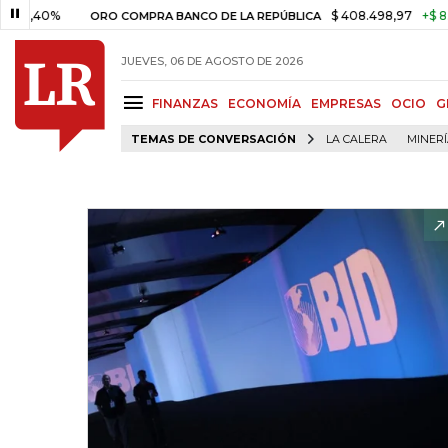
%
$ 408.498,97
+$ 8.753,81
ORO COMPRA BANCO DE LA REPÚBLICA
JUEVES, 06 DE AGOSTO DE 2026
FINANZAS
ECONOMÍA
EMPRESAS
OCIO
G
TEMAS DE CONVERSACIÓN
LA CALERA
MINER