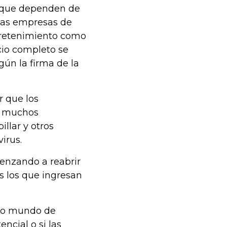
 que dependen de
 las empresas de
tretenimiento como
cio completo se
gún la firma de la
r que los
s, muchos
llar y otros
irus.
enzando a reabrir
s los que ingresan
evo mundo de
ncial o si las