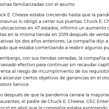
sonas familiarizadas con el asunto.
ck E. Cheese estaba creciendo hasta que la pan
onavirus lo obligó a cerrar sus puertas. Chuck E. 
 ubicaciones en 47 estados, informó un aumento d
tas en la misma tienda en 2019 después de venta
ativas los dos años anteriores. La compañía dijo a
ado que estaba comenzando a reabrir algunos pu
 embargo, con sus tiendas cerradas, la compañí
asiado efectivo para continuar sin recaudar capita
renta al riesgo de incumplimiento de los requisit
a alcanzar ciertos objetivos de ganancias en el o
estors Service.
o después de que la pandemia cerrara la mayoría
taurantes, el padre de Chuck E. Cheese, CEC Enter
nció en abril que la compañía estaba explorando