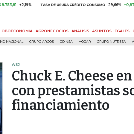
1
+2,19%
29,66%
+0,87%
+3,0
TASA DE USURA CRÉDITO CONSUMO
LOBOECONOMÍA
AGRONEGOCIOS
ANÁLISIS
ASUNTOS LEGALES
RNO NACIONAL
GRUPO ARGOS
ODINSA
HOGAR
GRUPO NUTRESA
A
WSJ
Chuck E. Cheese en
con prestamistas so
financiamiento