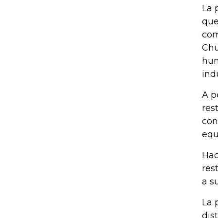
La 
que
com
Chu
hun
ind
A p
res
con
equ
Hac
res
a s
La 
dis