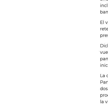
inc
ban
El 
ret
pre
Dic
vue
pan
ini
La 
Par
dos
pro
la 