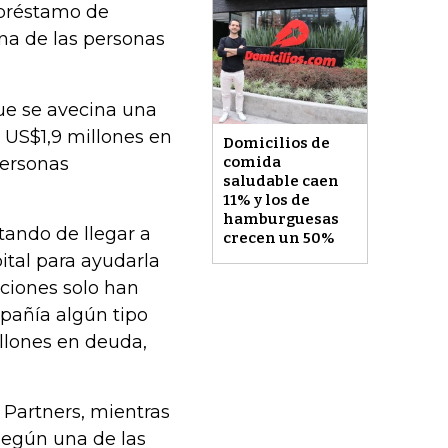
 préstamo de
na de las personas
ue se avecina una
 US$1,9 millones en
Domicilios de
personas
comida
saludable caen
11% y los de
hamburguesas
tando de llegar a
crecen un 50%
tal para ayudarla
aciones solo han
pañía algún tipo
illones en deuda,
 Partners, mientras
según una de las