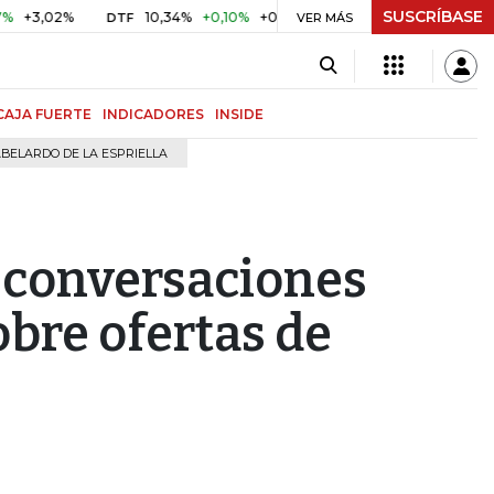
SUSCRÍBASE
2%
10,34%
+0,10%
+0,98%
$ 416,96
+$ 0,05
+0,01%
DTF
UVR
VER MÁS
CAJA FUERTE
INDICADORES
INSIDE
BELARDO DE LA ESPRIELLA
 conversaciones
bre ofertas de