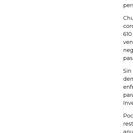
per
Chu
cor
610
ven
neg
pas
Sin
dem
enf
par
Inv
Poc
res
anu