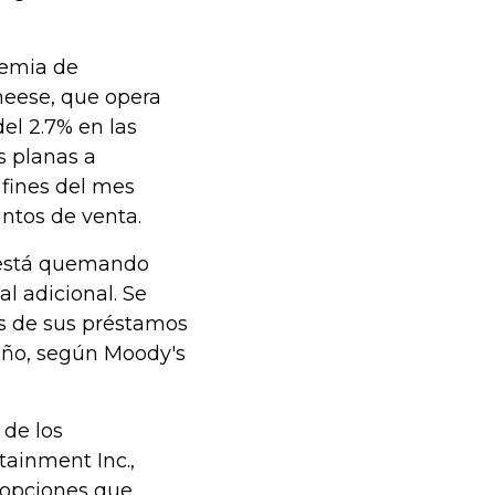
demia de
Cheese, que opera
el 2.7% en las
s planas a
 fines del mes
ntos de venta.
a está quemando
l adicional. Se
os de sus préstamos
toño, según Moody's
 de los
tainment Inc.,
 opciones que