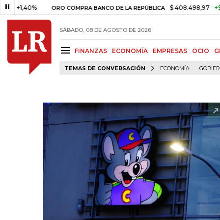
,40%
$ 408.498,97
+$ 8.753,8
ORO COMPRA BANCO DE LA REPÚBLICA
SÁBADO, 08 DE AGOSTO DE 2026
FINANZAS
ECONOMÍA
EMPRESAS
OCIO
G
TEMAS DE CONVERSACIÓN
ECONOMÍA
GOBIE