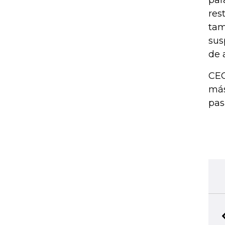
par
res
tam
sus
de 
CEC
más
pas