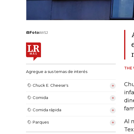
Foto:
WSJ
THE 
Agregue a sus temas de interés
Chu
Chuck E. Cheese's
inf
Comida
din
fam
Comida rápida
Al 
Parques
Tex