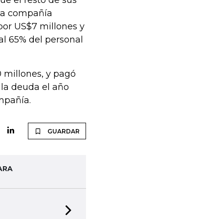
ue el resto de sus
 La compañía
por US$7 millones y
al 65% del personal
 millones, y pagó
la deuda el año
mpañía.
GUARDAR
ARA
Next slide