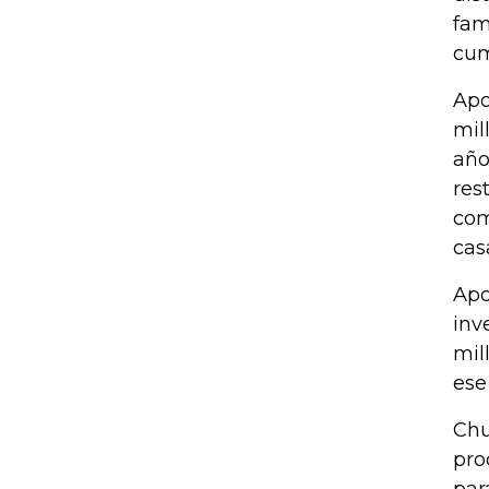
fam
cum
Apo
mil
año
res
com
cas
Apo
inv
mil
ese
Chu
pro