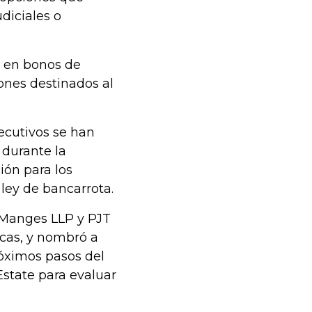
diciales o
s en bonos de
lones destinados al
jecutivos se han
 durante la
ión para los
 ley de bancarrota.
 Manges LLP y PJT
icas, y nombró a
róximos pasos del
Estate para evaluar