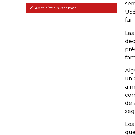
sem
Administre sus temas
US$
fam
Las
dec
pré
fam
Alg
un 
a m
com
de 
seg
Los
que