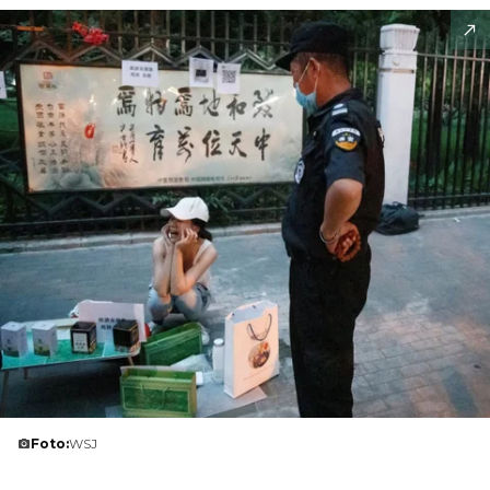
Foto:
WSJ