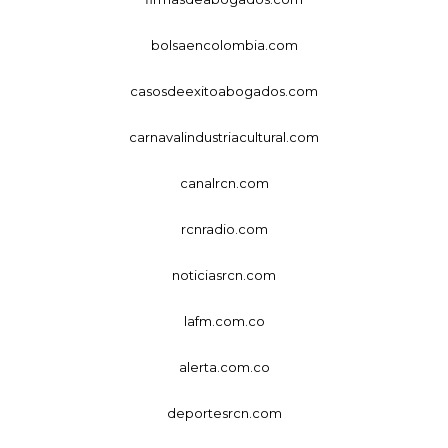
bolsaencolombia.com
casosdeexitoabogados.com
carnavalindustriacultural.com
canalrcn.com
rcnradio.com
noticiasrcn.com
lafm.com.co
alerta.com.co
deportesrcn.com