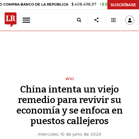
$ 408.498,97
+$ 8.753,81
+2,19%
ANCO DE LA REPÚBLICA
TASA DE
SUSCRÍBASE
WSJ
China intenta un viejo
remedio para revivir su
economía y se enfoca en
puestos callejeros
miércoles, 10 de junio de 2020