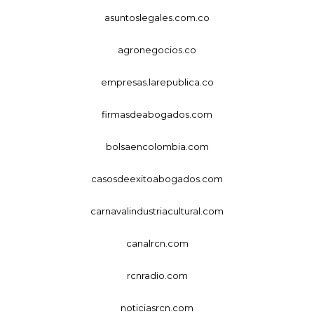
asuntoslegales.com.co
agronegocios.co
empresas.larepublica.co
firmasdeabogados.com
bolsaencolombia.com
casosdeexitoabogados.com
carnavalindustriacultural.com
canalrcn.com
rcnradio.com
noticiasrcn.com