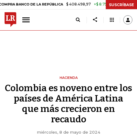
$ 408.498,97
+$ 8.753,81
+2,19%
NCO DE LA REPÚBLICA
TASA DE 
SUSCRÍBASE
HACIENDA
Colombia es noveno entre los
países de América Latina
que más crecieron en
recaudo
miércoles, 8 de mayo de 2024