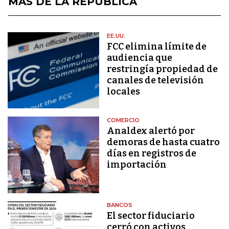
MÁS DE LA REPÚBLICA
EE.UU.
FCC elimina límite de
audiencia que
restringía propiedad de
canales de televisión
locales
COMERCIO
Analdex alertó por
demoras de hasta cuatro
días en registros de
importación
BANCOS
El sector fiduciario
cerró con activos