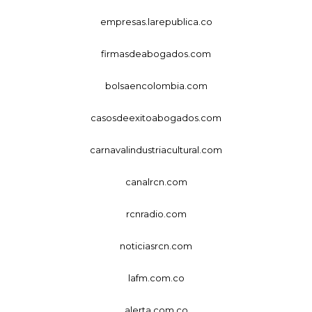
empresas.larepublica.co
firmasdeabogados.com
bolsaencolombia.com
casosdeexitoabogados.com
carnavalindustriacultural.com
canalrcn.com
rcnradio.com
noticiasrcn.com
lafm.com.co
alerta.com.co