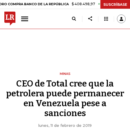
$ 408.498,97
+$ 8.753,81
+2,19%
PRA BANCO DE LA REPÚBLICA
TA
SUSCRÍBASE
MINAS
CEO de Total cree que la
petrolera puede permanecer
en Venezuela pese a
sanciones
lunes, 11 de febrero de 2019