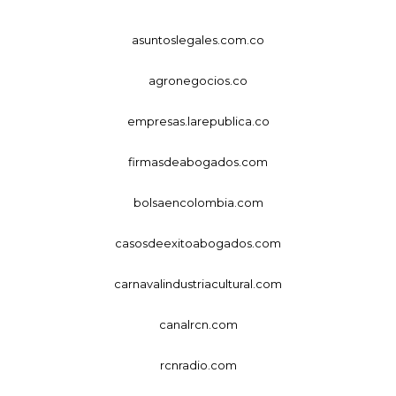
asuntoslegales.com.co
agronegocios.co
empresas.larepublica.co
firmasdeabogados.com
bolsaencolombia.com
casosdeexitoabogados.com
carnavalindustriacultural.com
canalrcn.com
rcnradio.com