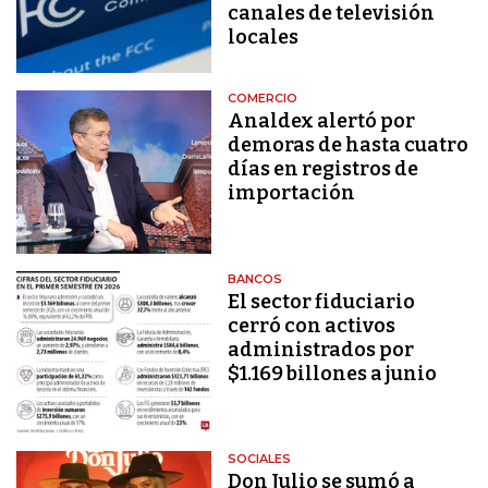
canales de televisión
locales
COMERCIO
Analdex alertó por
demoras de hasta cuatro
días en registros de
importación
BANCOS
El sector fiduciario
cerró con activos
administrados por
$1.169 billones a junio
SOCIALES
Don Julio se sumó a