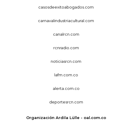
casosdeexitoabogados.com
carnavalindustriacultural.com
canalrcn.com
rcnradio.com
noticiasrcn.com
lafm.com.co
alerta.com.co
deportesrcn.com
Organización Ardila Lülle - oal.com.co