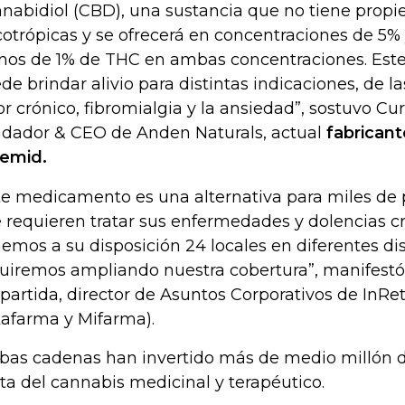
nabidiol (CBD), una sustancia que no tiene prop
cotrópicas y se ofrecerá en concentraciones de 5%
os de 1% de THC en ambas concentraciones. Es
de brindar alivio para distintas indicaciones, de l
or crónico, fibromialgia y la ansiedad”, sostuvo Cu
dador & CEO de Anden Naturals, actual
fabricante
emid.
te medicamento es una alternativa para miles de p
 requieren tratar sus enfermedades y dolencias cr
emos a su disposición 24 locales en diferentes dis
uiremos ampliando nuestra cobertura”, manifest
partida, director de Asuntos Corporativos de InRe
kafarma y Mifarma).
as cadenas han invertido más de medio millón de
ta del cannabis medicinal y terapéutico.