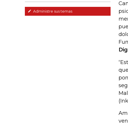
Can
psi
Administre sus temas
men
pue
dol
Fun
Dig
“Es
que
pon
seg
Mal
(In
Amb
ven