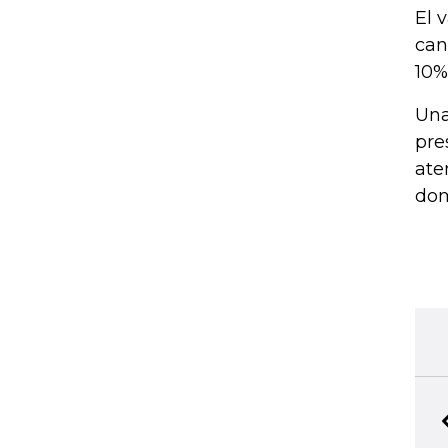
El 
can
10%
Una
pre
ate
dom