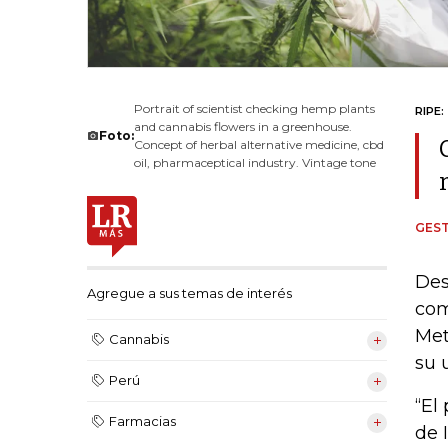
Portrait of scientist checking hemp plants
RIPE:
and cannabis flowers in a greenhouse.
Foto:
Concept of herbal alternative medicine, cbd
oil, pharmaceptical industry. Vintage tone
GEST
Des
Agregue a sus temas de interés
com
Met
Cannabis
su 
Perú
“El
Farmacias
de 