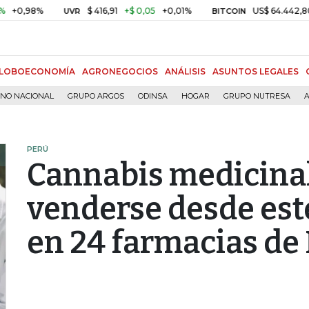
8%
$ 416,91
+$ 0,05
+0,01%
US$ 64.442,80
-US$ 
UVR
BITCOIN
LOBOECONOMÍA
AGRONEGOCIOS
ANÁLISIS
ASUNTOS LEGALES
RNO NACIONAL
GRUPO ARGOS
ODINSA
HOGAR
GRUPO NUTRESA
A
PERÚ
Cannabis medicina
venderse desde est
en 24 farmacias de