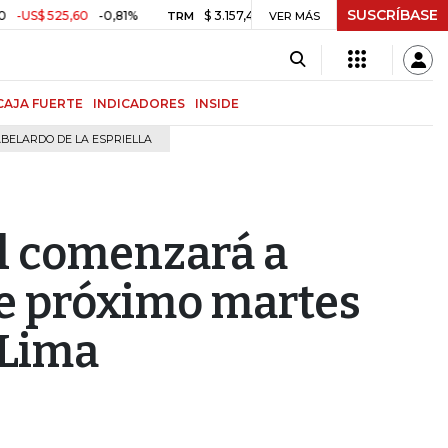
SUSCRÍBASE
525,60
-0,81%
$ 3.157,43
-$ 21,97
-0,69%
TRM
VER MÁS
MSCI COLCAP
CAJA FUERTE
INDICADORES
INSIDE
BELARDO DE LA ESPRIELLA
l comenzará a
e próximo martes
 Lima