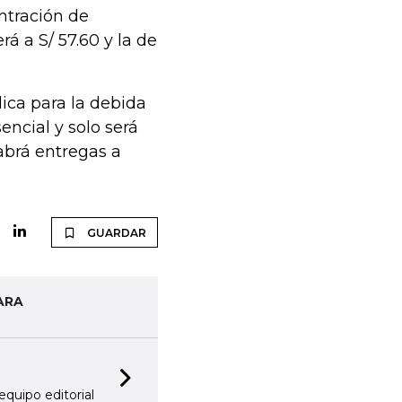
ntración de
á a S/ 57.60 y la de
ica para la debida
encial y solo será
abrá entregas a
GUARDAR
ARA
Next slide
equipo editorial