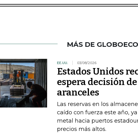
MÁS DE GLOBOEC
EE.UU.
03/08/2026
Estados Unidos re
espera decisión d
aranceles
Las reservas en los almacene
caído con fuerza este año, y
metal hacia puertos estadou
precios más altos.