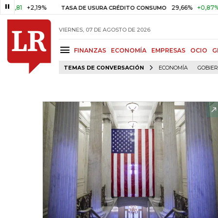
1
+2,19%
29,66%
+0,87%
+3,0
TASA DE USURA CRÉDITO CONSUMO
VIERNES, 07 DE AGOSTO DE 2026
FINANZAS
ECONOMÍA
EMPRESAS
OCIO
G
TEMAS DE CONVERSACIÓN
ECONOMÍA
GOBIE