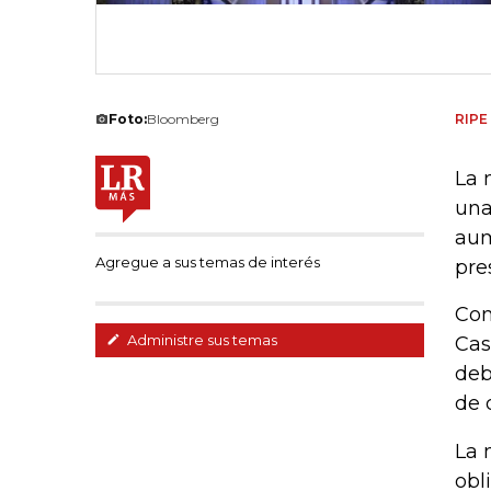
Foto:
Bloomberg
RIPE
La 
una
aum
Agregue a sus temas de interés
pre
Con
Administre sus temas
Cas
deb
de 
La 
obl