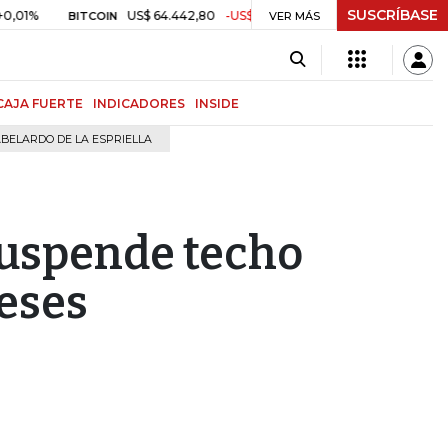
SUSCRÍBASE
US$ 64.442,80
-US$ 525,60
-0,81%
$ 3.157,43
-
BITCOIN
VER MÁS
TRM
CAJA FUERTE
INDICADORES
INSIDE
BELARDO DE LA ESPRIELLA
suspende techo
meses