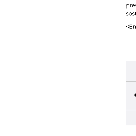
pre
sos
<En