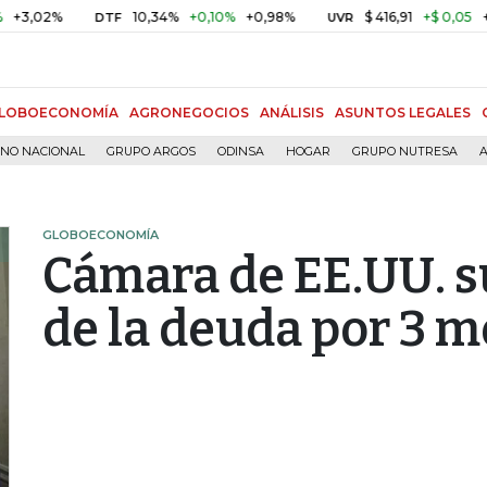
2%
10,34%
+0,10%
+0,98%
$ 416,91
+$ 0,05
+0,01%
DTF
UVR
LOBOECONOMÍA
AGRONEGOCIOS
ANÁLISIS
ASUNTOS LEGALES
RNO NACIONAL
GRUPO ARGOS
ODINSA
HOGAR
GRUPO NUTRESA
A
GLOBOECONOMÍA
Cámara de EE.UU. 
de la deuda por 3 