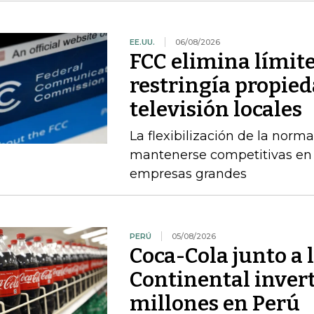
EE.UU.
06/08/2026
FCC elimina límit
restringía propied
televisión locales
La flexibilización de la norma
mantenerse competitivas en
empresas grandes
PERÚ
05/08/2026
Coca-Cola junto a 
Continental inver
millones en Perú