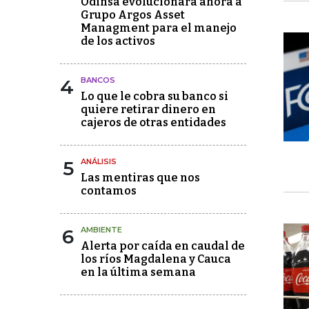
Odinsa evolucionará ahora a
Grupo Argos Asset
Managment para el manejo
de los activos
4
BANCOS
Lo que le cobra su banco si
quiere retirar dinero en
cajeros de otras entidades
5
ANÁLISIS
Las mentiras que nos
contamos
6
AMBIENTE
Alerta por caída en caudal de
los ríos Magdalena y Cauca
en la última semana