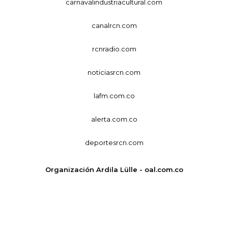
carnavalindustriacultural.com
canalrcn.com
rcnradio.com
noticiasrcn.com
lafm.com.co
alerta.com.co
deportesrcn.com
Organización Ardila Lülle - oal.com.co