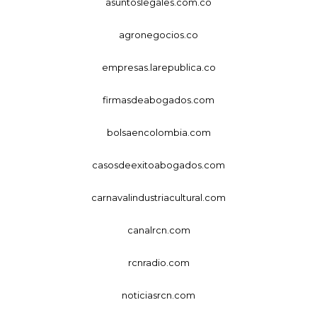
asuntoslegales.com.co
agronegocios.co
empresas.larepublica.co
firmasdeabogados.com
bolsaencolombia.com
casosdeexitoabogados.com
carnavalindustriacultural.com
canalrcn.com
rcnradio.com
noticiasrcn.com