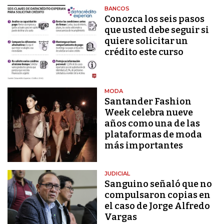
BANCOS
Conozca los seis pasos
que usted debe seguir si
quiere solicitar un
crédito este curso
MODA
Santander Fashion
Week celebra nueve
años como una de las
plataformas de moda
más importantes
JUDICIAL
Sanguino señaló que no
compulsaron copias en
el caso de Jorge Alfredo
Vargas