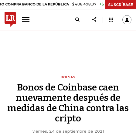
$ 408.498,97
+$ 8.753,81
+2,19%
RA BANCO DE LA REPÚBLICA
TA
SUSCRÍBASE
BOLSAS
Bonos de Coinbase caen
nuevamente después de
medidas de China contra las
cripto
viernes, 24 de septiembre de 2021