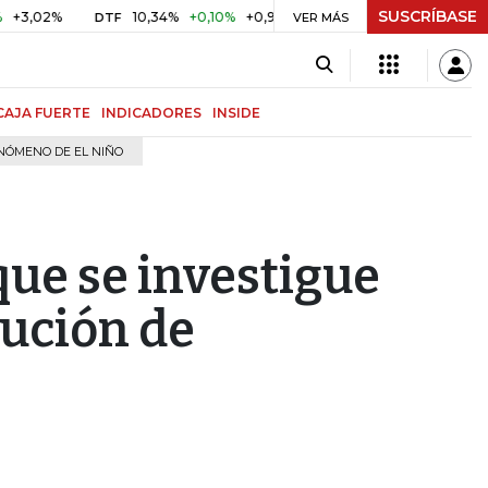
SUSCRÍBASE
02%
10,34%
+0,10%
+0,98%
$ 416,86
+$ 0,05
+0,01
DTF
UVR
VER MÁS
CAJA FUERTE
INDICADORES
INSIDE
NÓMENO DE EL NIÑO
que se investigue
lución de