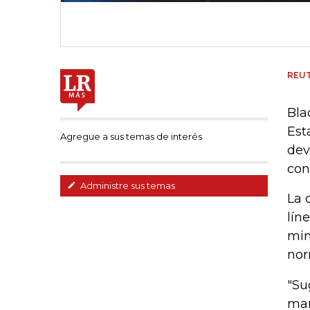
REU
Bla
Est
Agregue a sus temas de interés
dev
con
Administre sus temas
La 
lín
min
nor
"Su
man