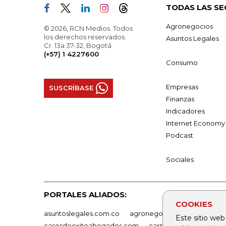
TODAS LAS SE
Agronegocios
© 2026, RCN Medios. Todos
los derechos reservados.
Asuntos Legales
Cr. 13a 37-32, Bogotá
(+57) 1 4227600
Consumo
Empresas
SUSCRÍBASE
Finanzas
Indicadores
Internet Economy
Podcast
Sociales
PORTALES ALIADOS:
COOKIES
asuntoslegales.com.co
agronegocios.co
empresas
Este sitio web
casosdeexitoabogados.com
carnavalindustriacultur