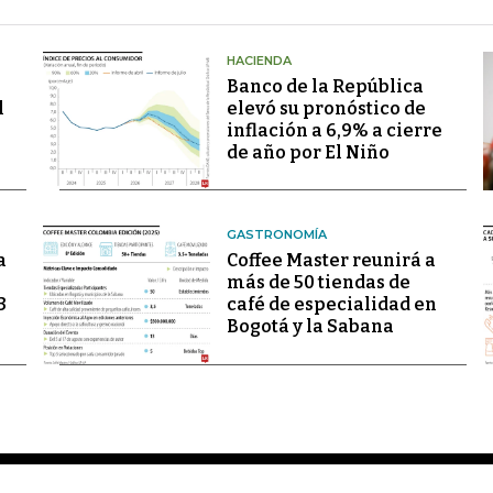
HACIENDA
Banco de la República
l
elevó su pronóstico de
inflación a 6,9% a cierre
de año por El Niño
GASTRONOMÍA
a
Coffee Master reunirá a
más de 50 tiendas de
3
café de especialidad en
Bogotá y la Sabana