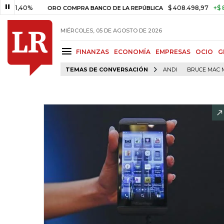
1,40%
$ 408.498,97
+$ 8.753,
ORO COMPRA BANCO DE LA REPÚBLICA
MIÉRCOLES, 05 DE AGOSTO DE 2026
FINANZAS
ECONOMÍA
EMPRESAS
OCIO
G
TEMAS DE CONVERSACIÓN
ANDI
BRUCE MAC 