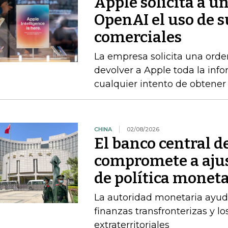
Apple solicita a u
OpenAI el uso de s
comerciales
La empresa solicita una orde
devolver a Apple toda la info
cualquier intento de obtener
CHINA
02/08/2026
El banco central d
compromete a ajus
de política moneta
La autoridad monetaria ayuda
finanzas transfronterizas y lo
extraterritoriales