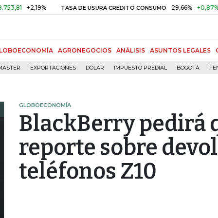
81
+2,19%
29,66%
+0,87%
+3,
TASA DE USURA CRÉDITO CONSUMO
LOBOECONOMÍA
AGRONEGOCIOS
ANÁLISIS
ASUNTOS LEGALES
MASTER
EXPORTACIONES
DÓLAR
IMPUESTO PREDIAL
BOGOTÁ
FE
GLOBOECONOMÍA
BlackBerry pedirá 
reporte sobre devo
teléfonos Z10