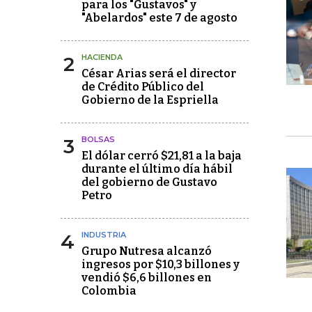
para los "Gustavos" y
"Abelardos" este 7 de agosto
2
HACIENDA
César Arias será el director
de Crédito Público del
Gobierno de la Espriella
3
BOLSAS
El dólar cerró $21,81 a la baja
durante el último día hábil
del gobierno de Gustavo
Petro
4
INDUSTRIA
Grupo Nutresa alcanzó
ingresos por $10,3 billones y
vendió $6,6 billones en
Colombia