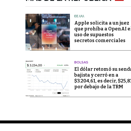
EE.UU.
Apple solicita a un juez
que prohíba a OpenAI e
uso de supuestos
secretos comerciales
BOLSAS
El dólar retomó su send
bajista y cerró en a
$3.204,61, es decir, $25,8
por debajo de la TRM