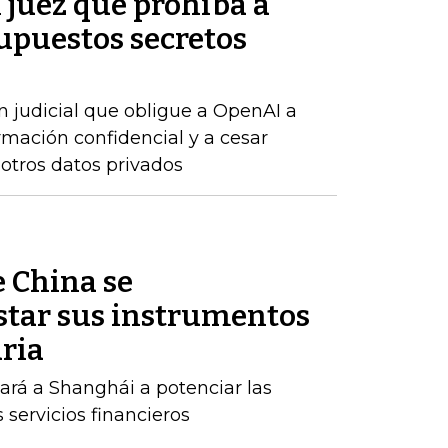
n juez que prohíba a
upuestos secretos
n judicial que obligue a OpenAI a
rmación confidencial y a cesar
 otros datos privados
e China se
tar sus instrumentos
ria
rá a Shanghái a potenciar las
s servicios financieros