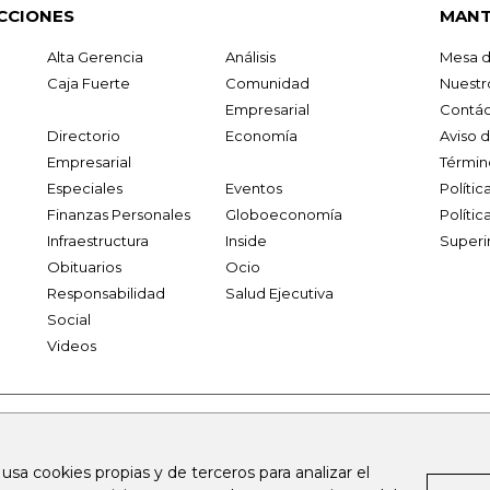
CCIONES
MANT
Alta Gerencia
Análisis
Mesa d
Caja Fuerte
Comunidad
Nuestr
Empresarial
Contác
Directorio
Economía
Aviso 
Empresarial
Términ
Especiales
Eventos
Políti
Finanzas Personales
Globoeconomía
Polític
Infraestructura
Inside
Superi
Obituarios
Ocio
Responsabilidad
Salud Ejecutiva
Social
Videos
.larepublica.co
firmasdeabogados.com
bolsaencolombia.com
 usa cookies propias y de terceros para analizar el
al.com
canalrcn.com
rcnradio.com
noticiasrcn.com
lafm.c