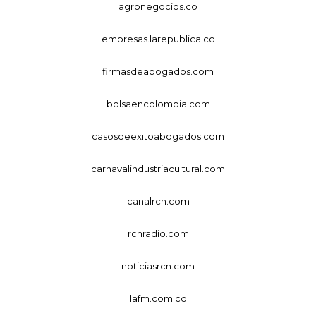
agronegocios.co
empresas.larepublica.co
firmasdeabogados.com
bolsaencolombia.com
casosdeexitoabogados.com
carnavalindustriacultural.com
canalrcn.com
rcnradio.com
noticiasrcn.com
lafm.com.co