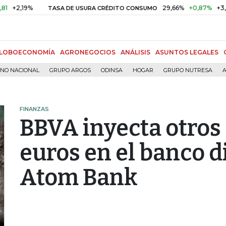
,19%
29,66%
+0,87%
+3,02%
TASA DE USURA CRÉDITO CONSUMO
LOBOECONOMÍA
AGRONEGOCIOS
ANÁLISIS
ASUNTOS LEGALES
RNO NACIONAL
GRUPO ARGOS
ODINSA
HOGAR
GRUPO NUTRESA
A
FINANZAS
BBVA inyecta otros
euros en el banco di
Atom Bank