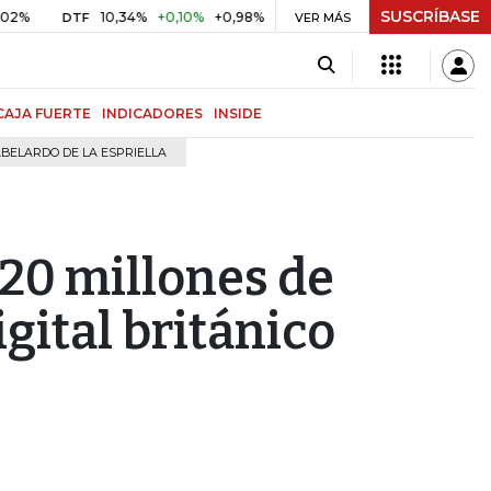
SUSCRÍBASE
10,34%
+0,10%
+0,98%
$ 416,96
+$ 0,05
+0,01%
DTF
UVR
VER MÁS
CAJA FUERTE
INDICADORES
INSIDE
BELARDO DE LA ESPRIELLA
 20 millones de
gital británico