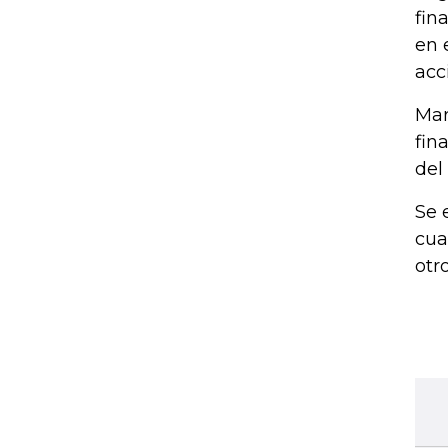
fin
en 
acc
Mar
fin
del
Se 
cua
otr