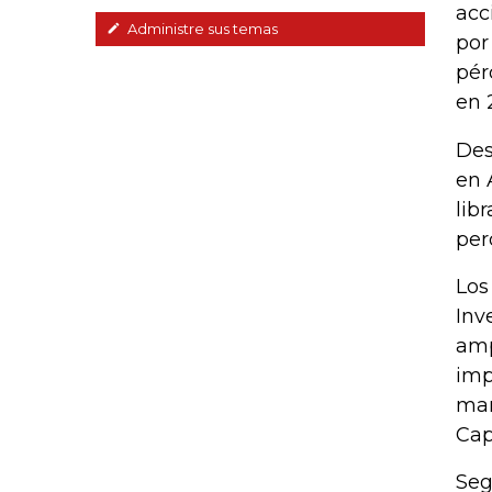
acc
Administre sus temas
por
pér
en 
Des
en 
lib
per
Los
Inv
amp
imp
man
Cap
Seg