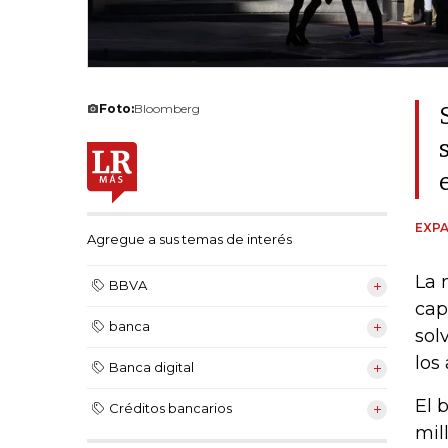
Foto:
Bloomberg
EXPA
Agregue a sus temas de interés
La 
BBVA
cap
banca
sol
los
Banca digital
El 
Créditos bancarios
mil