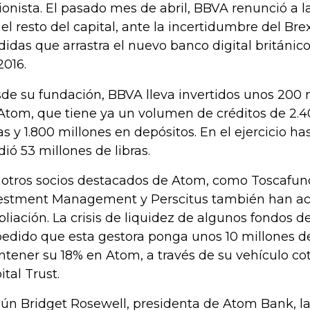
ionista. El pasado mes de abril, BBVA renunció a l
 el resto del capital, ante la incertidumbre del Bre
didas que arrastra el nuevo banco digital británic
2016.
de su fundación, BBVA lleva invertidos unos 200 
Atom, que tiene ya un volumen de créditos de 2.4
ras y 1.800 millones en depósitos. En el ejercicio has
dió 53 millones de libras.
 otros socios destacados de Atom, como Toscafu
estment Management y Perscitus también han ac
liación. La crisis de liquidez de algunos fondos 
edido que esta gestora ponga unos 10 millones de
tener su 18% en Atom, a través de su vehículo co
ital Trust.
ún Bridget Rosewell, presidenta de Atom Bank, l