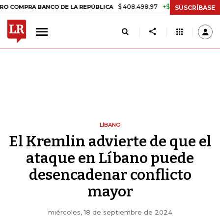
$ 408.498,97
+$ 8.753,81
+2,19%
RA BANCO DE LA REPÚBLICA
TA
SUSCRÍBASE
LÍBANO
El Kremlin advierte de que el
ataque en Líbano puede
desencadenar conflicto
mayor
miércoles, 18 de septiembre de 2024