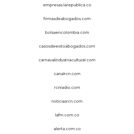
empresas.larepublica.co
firmasdeabogados.com
bolsaencolombia.com
casosdeexitoabogados.com
carnavalindustriacultural.com
canalrcn.com
rcnradio.com
noticiasrcn.com
lafm.com.co
alerta.com.co