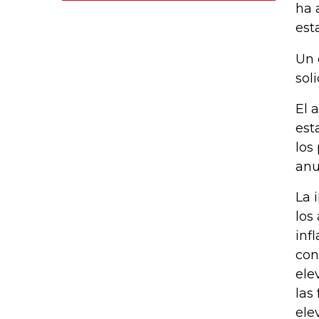
ha 
est
Un 
sol
El 
est
los
anu
La 
los
inf
con
ele
las
ele