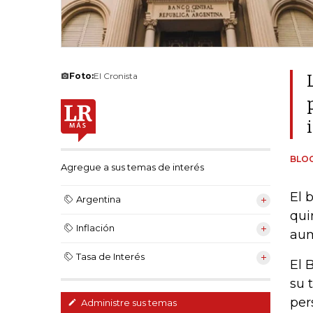
Foto:
El Cronista
BLO
Agregue a sus temas de interés
El 
Argentina
qui
Inflación
aum
Tasa de Interés
El 
su 
per
Administre sus temas