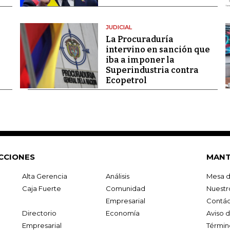
JUDICIAL
La Procuraduría
intervino en sanción que
iba a imponer la
Superindustria contra
Ecopetrol
CCIONES
MANT
Alta Gerencia
Análisis
Mesa d
Caja Fuerte
Comunidad
Nuestr
Empresarial
Contác
Directorio
Economía
Aviso 
Empresarial
Términ