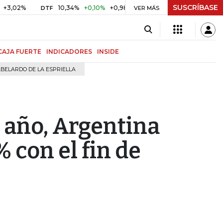
SUSCRÍBASE
%
10,34%
+0,10%
+0,98%
$ 416,96
+$ 0,05
+0,01%
DTF
UVR
VER MÁS
CAJA FUERTE
INDICADORES
INSIDE
BELARDO DE LA ESPRIELLA
l año, Argentina
% con el fin de