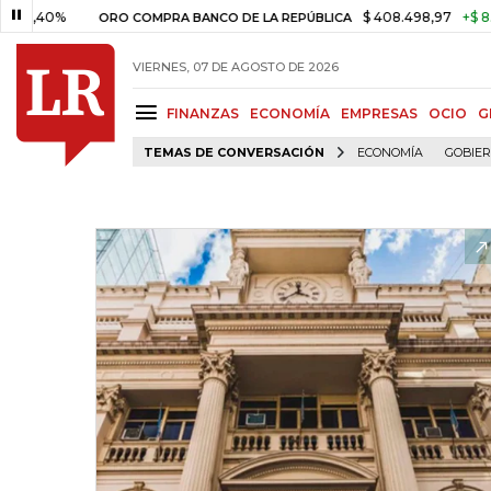
0%
$ 408.498,97
+$ 8.753,81
ORO COMPRA BANCO DE LA REPÚBLICA
VIERNES, 07 DE AGOSTO DE 2026
FINANZAS
ECONOMÍA
EMPRESAS
OCIO
G
TEMAS DE CONVERSACIÓN
ECONOMÍA
GOBIE