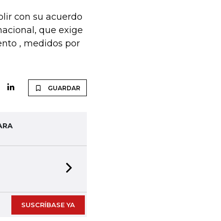
lir con su acuerdo
acional, que exige
nto , medidos por
GUARDAR
ARA
Next slide
SUSCRÍBASE YA