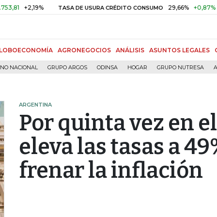
+2,19%
29,66%
+0,87%
+3,02
TASA DE USURA CRÉDITO CONSUMO
LOBOECONOMÍA
AGRONEGOCIOS
ANÁLISIS
ASUNTOS LEGALES
RNO NACIONAL
GRUPO ARGOS
ODINSA
HOGAR
GRUPO NUTRESA
A
ARGENTINA
Por quinta vez en e
eleva las tasas a 49
frenar la inflación