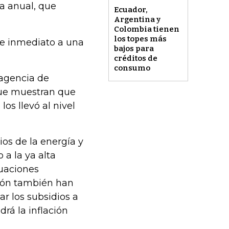
va anual, que
Ecuador,
Argentina y
Colombia tienen
los topes más
de inmediato a una
bajos para
créditos de
consumo
 agencia de
que muestran que
los llevó al nivel
os de la energía y
 a la ya alta
luaciones
ción también han
ar los subsidios a
rá la inflación