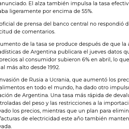
anunciado. El alza también impulsa la tasa efecti
aba ligeramente por encima de 55%.
oficial de prensa del banco central no respondió 
icitud de comentarios.
aumento de la tasa se produce después de que la
adísticas de Argentina publicara el jueves datos 
 precios al consumidor subieron 6% en abril, lo que 
al más alto desde 1992.
invasión de Rusia a Ucrania, que aumentó los preci
 alimentos en todo el mundo, ha dado otro impulso
lación de Argentina. Una tasa más rápida de deva
troladas del peso y las restricciones a la importa
vado los precios, mientras que un plan para elimin
 facturas de electricidad este año también mantend
vada.