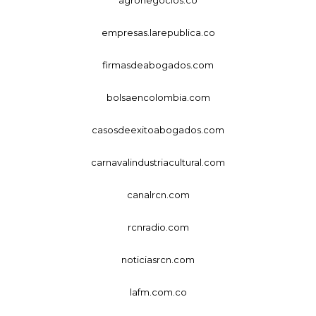
empresas.larepublica.co
firmasdeabogados.com
bolsaencolombia.com
casosdeexitoabogados.com
carnavalindustriacultural.com
canalrcn.com
rcnradio.com
noticiasrcn.com
lafm.com.co