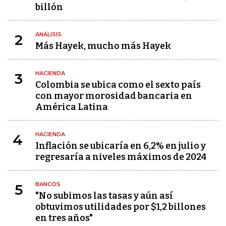
billón
ANÁLISIS
2
Más Hayek, mucho más Hayek
HACIENDA
3
Colombia se ubica como el sexto país
con mayor morosidad bancaria en
América Latina
HACIENDA
4
Inflación se ubicaría en 6,2% en julio y
regresaría a niveles máximos de 2024
BANCOS
5
"No subimos las tasas y aún así
obtuvimos utilidades por $1,2 billones
en tres años"