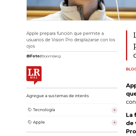
Apple prepara función que permite a
usuarios de Vision Pro desplazarse con los
ojos
Foto:
Bloomberg
BLO
App
que
Agregue a sus temas de interés
con
Tecnología
La 
Apple
de 
Pro