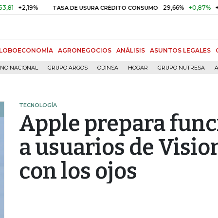
+2,19%
29,66%
+0,87%
+3,02%
TASA DE USURA CRÉDITO CONSUMO
LOBOECONOMÍA
AGRONEGOCIOS
ANÁLISIS
ASUNTOS LEGALES
RNO NACIONAL
GRUPO ARGOS
ODINSA
HOGAR
GRUPO NUTRESA
A
TECNOLOGÍA
Apple prepara func
a usuarios de Visio
con los ojos