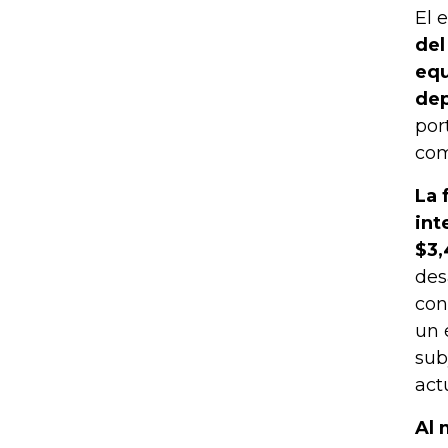
El 
del
equ
dep
por
com
La 
int
$3,
des
con
un 
sub
act
Al 