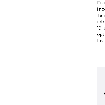
En 
inc
Tam
int
19 
opt
los