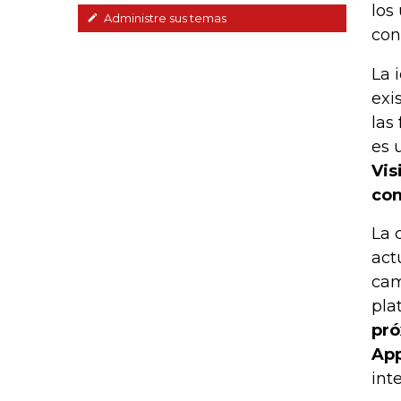
los
Administre sus temas
con
La 
exi
las
es 
Vis
com
La 
act
cam
pla
pró
App
int