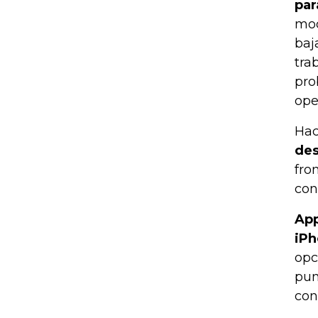
par
mod
baj
tra
pro
ope
Hac
des
fro
con
App
iPh
opc
pun
con