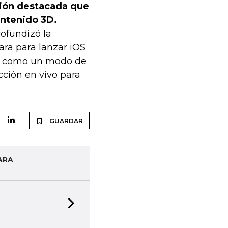
ción destacada que
ontenido 3D.
ofundizó la
ara para lanzar iOS
nes como un modo de
cción en vivo para
GUARDAR
ARA
Next slide