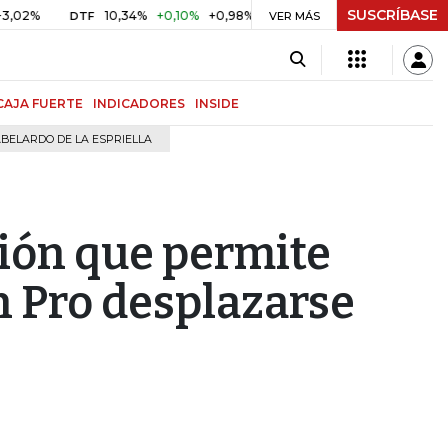
SUSCRÍBASE
10,34%
+0,10%
+0,98%
$ 416,96
+$ 0,05
+0,01%
DTF
UVR
VER MÁS
CAJA FUERTE
INDICADORES
INSIDE
BELARDO DE LA ESPRIELLA
ión que permite
n Pro desplazarse