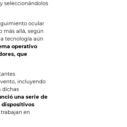
 y seleccionándolos
eguimiento ocular
so más allá, según
 la tecnología aún
tema operativo
dores, que
tantes
evento, incluyendo
n dichas
unció una serie de
 dispositivos
trabajan en