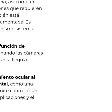
era, así como un
ones que requieren
bién está
 aumentada. Es
l mismo sistema
función de
hando las cámaras
nunca llegó a
iento ocular al
tal,
como una
mite controlar un
plicaciones y el