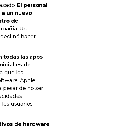
asado.
El personal
ó a un nuevo
tro del
mpañía
. Un
 declinó hacer
 todas las apps
nicial es de
a que los
oftware. Apple
a pesar de no ser
pacidades
 los usuarios
itivos de hardware