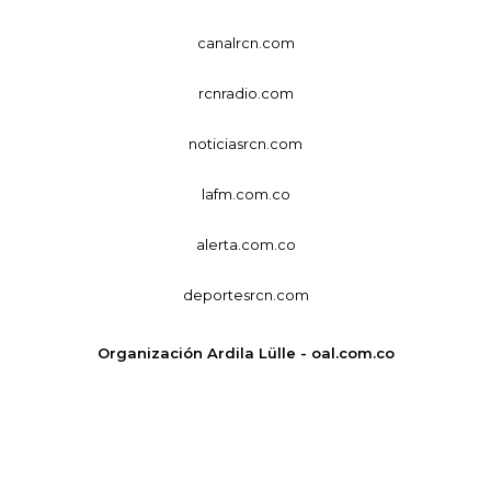
canalrcn.com
rcnradio.com
noticiasrcn.com
lafm.com.co
alerta.com.co
deportesrcn.com
Organización Ardila Lülle - oal.com.co