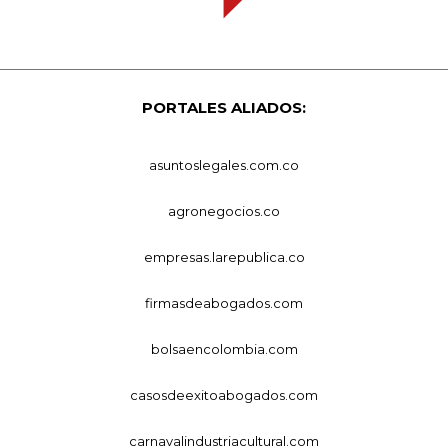
PORTALES ALIADOS:
asuntoslegales.com.co
agronegocios.co
empresas.larepublica.co
firmasdeabogados.com
bolsaencolombia.com
casosdeexitoabogados.com
carnavalindustriacultural.com