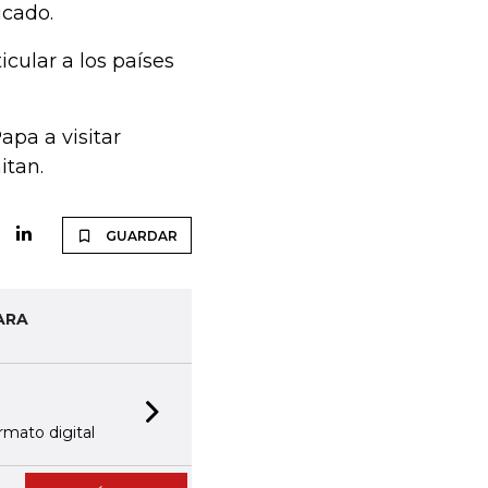
icado.
cular a los países
apa a visitar
itan.
GUARDAR
ARA
NOTIFICA
7
Next slide
rmato digital
Reciba las notic