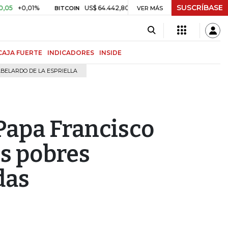
SUSCRÍBASE
0,01%
US$ 64.442,80
-US$ 525,60
-0,81%
$ 3.15
BITCOIN
VER MÁS
TRM
CAJA FUERTE
INDICADORES
INSIDE
BELARDO DE LA ESPRIELLA
 Papa Francisco
s pobres
das