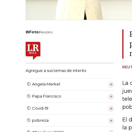
Foto:
Reuters
REU
Agregue a sus temas de interés
La 
Angela Merkel
jue
Papa Francisco
tel
pob
Covid-19
El 
pobreza
la 