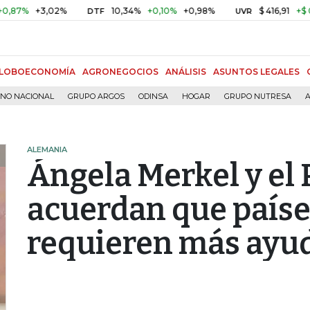
+3,02%
10,34%
+0,10%
+0,98%
$ 416,91
+$ 0,05
+
DTF
UVR
LOBOECONOMÍA
AGRONEGOCIOS
ANÁLISIS
ASUNTOS LEGALES
RNO NACIONAL
GRUPO ARGOS
ODINSA
HOGAR
GRUPO NUTRESA
A
ALEMANIA
Ángela Merkel y el
acuerdan que paíse
requieren más ayu