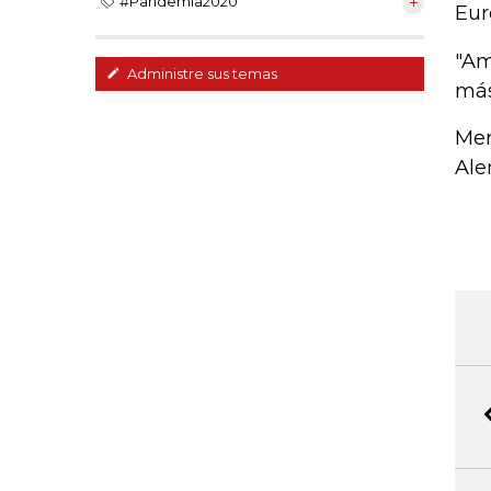
#Pandemia2020
Eur
"Am
Administre sus temas
más
Mer
Ale