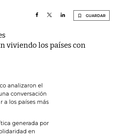
GUARDAR
es
án viviendo los países con
co analizaron el
 una conversación
r a los países más
lítica generada por
olidaridad en