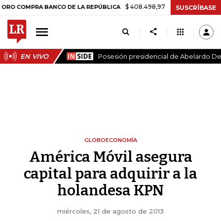
$ 408.498,97
+$ 8.753,81
+2,19%
PRA BANCO DE LA REPÚBLICA
T
SUSCRÍBASE
EN VIVO
Posesión presidencial de Abelardo De 
GLOBOECONOMÍA
América Móvil asegura
capital para adquirir a la
holandesa KPN
miércoles, 21 de agosto de 2013