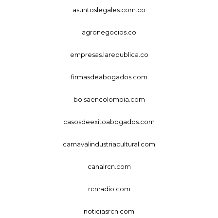
asuntoslegales.com.co
agronegocios.co
empresas.larepublica.co
firmasdeabogados.com
bolsaencolombia.com
casosdeexitoabogados.com
carnavalindustriacultural.com
canalrcn.com
rcnradio.com
noticiasrcn.com