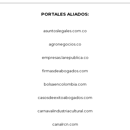
PORTALES ALIADOS:
asuntoslegales.com.co
agronegocios.co
empresas.larepublica.co
firmasdeabogados.com
bolsaencolombia.com
casosdeexitoabogados.com
carnavalindustriacultural.com
canalrcn.com