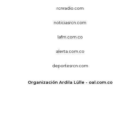
rcnradio.com
noticiasrcn.com
lafm.com.co
alerta.com.co
deportesrcn.com
Organización Ardila Lülle - oal.com.co