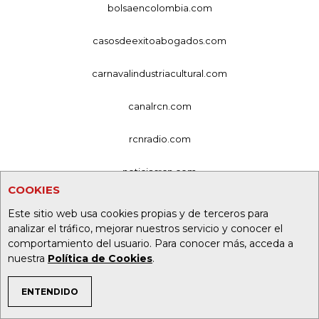
bolsaencolombia.com
casosdeexitoabogados.com
carnavalindustriacultural.com
canalrcn.com
rcnradio.com
noticiasrcn.com
COOKIES
lafm.com.co
Este sitio web usa cookies propias y de terceros para
analizar el tráfico, mejorar nuestros servicio y conocer el
alerta.com.co
comportamiento del usuario. Para conocer más, acceda a
nuestra
Política de Cookies
.
deportesrcn.com
ENTENDIDO
TEMAS DE INTERÉS
Organización Ardila Lülle - oal.com.co