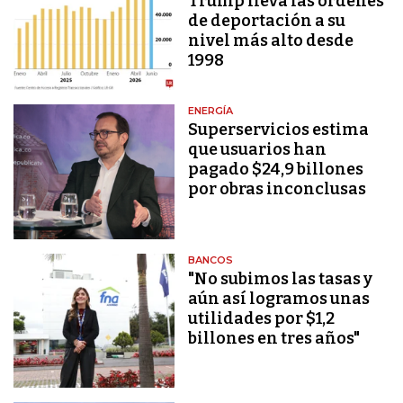
Trump lleva las órdenes
de deportación a su
nivel más alto desde
1998
ENERGÍA
Superservicios estima
que usuarios han
pagado $24,9 billones
por obras inconclusas
BANCOS
"No subimos las tasas y
aún así logramos unas
utilidades por $1,2
billones en tres años"