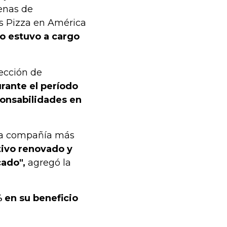
enas de
s Pizza en América
vo estuvo a cargo
rección de
rante el período
ponsabilidades en
una compañía más
tivo renovado y
cado",
agregó la
% en su beneficio