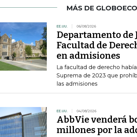
MÁS DE GLOBOEC
EE.UU.
06/08/2026
Departamento de J
Facultad de Derec
en admisiones
La facultad de derecho había v
Suprema de 2023 que prohíbe 
las admisiones
EE.UU.
04/08/2026
AbbVie venderá b
millones por la a