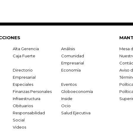
CCIONES
MANT
Alta Gerencia
Análisis
Mesa d
Caja Fuerte
Comunidad
Nuestr
Empresarial
Contác
Directorio
Economía
Aviso 
Empresarial
Términ
Especiales
Eventos
Políti
Finanzas Personales
Globoeconomía
Polític
Infraestructura
Inside
Superi
Obituarios
Ocio
Responsabilidad
Salud Ejecutiva
Social
Videos