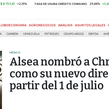
,81
+2,19%
29,66%
+0,87%
+3
TASA DE USURA CRÉDITO CONSUMO
LOBOECONOMÍA
AGRONEGOCIOS
ANÁLISIS
ASUNTOS LEGALES
ÍA
CARBÓN
VENEZUELA
PETRÓLEO
GRUPO ARGOS
EBITDA
AMÉ
MÉXICO
Alsea nombró a Chr
como su nuevo dire
partir del 1 de julio