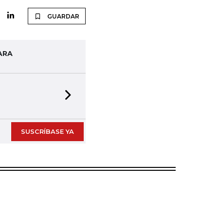
GUARDAR
ARA
Next slide
SUSCRÍBASE YA