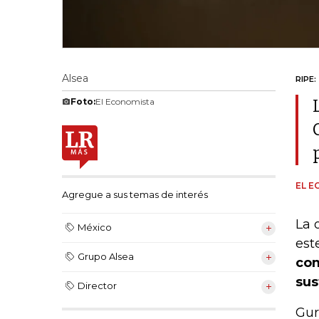
Alsea
RIPE:
Foto:
El Economista
EL E
Agregue a sus temas de interés
La 
México
est
Grupo Alsea
com
sus
Director
Gur