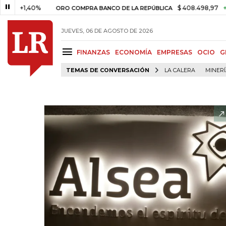
1,40%
$ 408.498,97
+$ 8.753
ORO COMPRA BANCO DE LA REPÚBLICA
JUEVES, 06 DE AGOSTO DE 2026
FINANZAS
ECONOMÍA
EMPRESAS
OCIO
G
TEMAS DE CONVERSACIÓN
LA CALERA
MINER