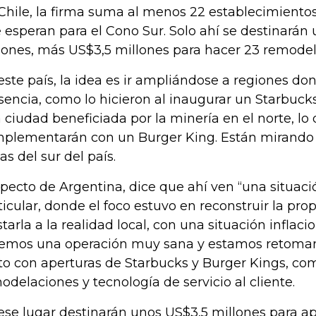
Chile, la firma suma al menos 22 establecimientos
 esperan para el Cono Sur. Solo ahí se destinarán 
lones, más US$3,5 millones para hacer 23 remodel
este país, la idea es ir ampliándose a regiones do
sencia, como lo hicieron al inaugurar un Starbuck
 ciudad beneficiada por la minería en el norte, lo
plementarán con un Burger King. Están mirando
as del sur del país.
pecto de Argentina, dice que ahí ven “una situació
ticular, donde el foco estuvo en reconstruir la pro
starla a la realidad local, con una situación inflac
emos una operación muy sana y estamos retomand
to con aperturas de Starbucks y Burger Kings, c
odelaciones y tecnología de servicio al cliente.
ese lugar destinarán unos US$3,5 millones para a