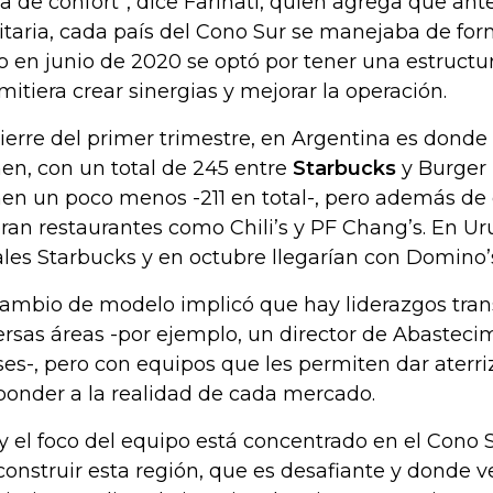
a de confort”, dice Farinati, quien agrega que antes
itaria, cada país del Cono Sur se manejaba de fo
o en junio de 2020 se optó por tener una estruct
mitiera crear sinergias y mejorar la operación.
cierre del primer trimestre, en Argentina es dond
nen, con un total de 245 entre
Starbucks
y Burger 
nen un poco menos -211 en total-, pero además de
ran restaurantes como Chili’s y PF Chang’s. En Uru
ales Starbucks y en octubre llegarían con Domino’
cambio de modelo implicó que hay liderazgos tran
ersas áreas -por ejemplo, un director de Abastecim
ses-, pero con equipos que les permiten dar aterri
ponder a la realidad de cada mercado.
y el foco del equipo está concentrado en el Cono 
construir esta región, que es desafiante y dond