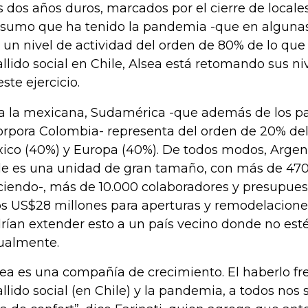
s dos años duros, marcados por el cierre de locales
sumo que ha tenido la pandemia -que en algunas
 un nivel de actividad del orden de 80% de lo que 
allido social en Chile, Alsea está retomando sus ni
este ejercicio.
a la mexicana, Sudamérica -que además de los pa
orpora Colombia- representa del orden de 20% del 
ico (40%) y Europa (40%). De todos modos, Argen
le es una unidad de gran tamaño, con más de 470
ciendo-, más de 10.000 colaboradores y presupues
s US$28 millones para aperturas y remodelacione
rían extender esto a un país vecino donde no est
ualmente.
sea es una compañía de crecimiento. El haberlo fr
allido social (en Chile) y la pandemia, a todos nos