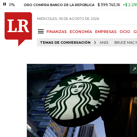
%
$ 399.745,16
+$ 2.295,71
+0
ORO COMPRA BANCO DE LA REPÚBLICA
MIÉRCOLES, 05 DE AGOSTO DE 2026
FINANZAS
ECONOMÍA
EMPRESAS
OCIO
G
TEMAS DE CONVERSACIÓN
ANDI
BRUCE MAC 