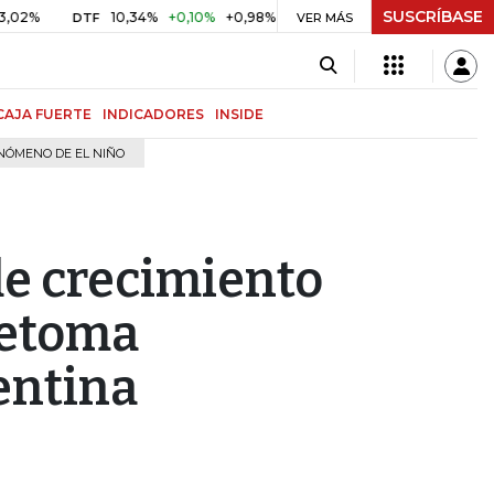
SUSCRÍBASE
10,34%
+0,10%
+0,98%
$ 416,81
+$ 0,05
+0,01%
DTF
UVR
VER MÁS
CAJA FUERTE
INDICADORES
INSIDE
NÓMENO DE EL NIÑO
de crecimiento
retoma
entina