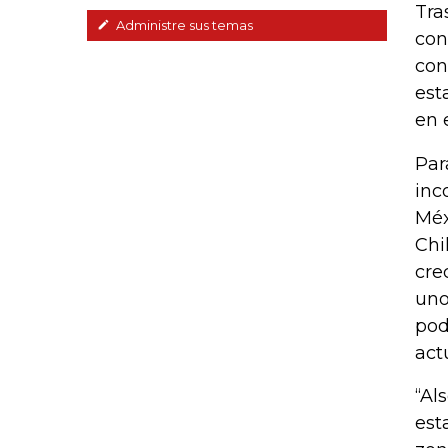
Tra
Administre sus temas
con
con
est
en 
Par
inc
Méx
Chi
cre
uno
pod
act
“Al
est