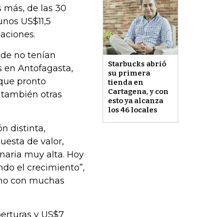
 más, de las 30
unos US$11,5
aciones.
nde no tenían
Starbucks abrió
s en Antofagasta,
su primera
 que pronto
tienda en
Cartagena, y con
 también otras
esto ya alcanza
los 46 locales
n distinta,
puesta de valor,
ionaria muy alta. Hoy
o el crecimiento”,
omo con muchas
perturas y US$7