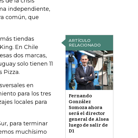
 de la crisis
rma independiente,
ura común, que
e más tiendas
ARTÍCULO
RELACIONADO
King. En Chile
 esas dos marcas,
guay solo tienen 11
s Pizza.
sversales en
iento para los tres
Fernando
zajes locales para
González
Somoza ahora
será el director
general de Alsea
Sur, para terminar
luego de salir de
D1
e vemos muchísimo