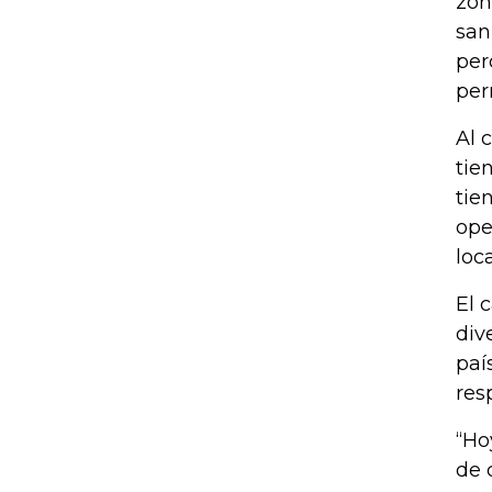
zon
san
per
per
Al 
tie
tie
ope
loc
El 
div
paí
res
“Ho
de 