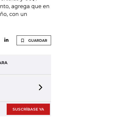
anto, agrega que en
año, con un
GUARDAR
ARA
Next slide
SUSCRÍBASE YA