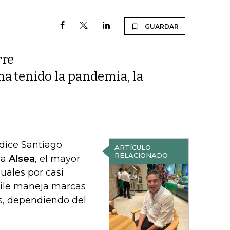
GUARDAR
rre
 ha tenido la pandemia, la
 dice Santiago
ARTÍCULO
RELACIONADO
na
Alsea
, el mayor
uales por casi
hile maneja marcas
’s, dependiendo del