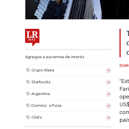
Agregue a sus temas de interés
DIAR
Grupo Alsea
“Es
Starbucks
Far
Argentina
ope
US$
Domino´s Pizza
com
Chili's
país