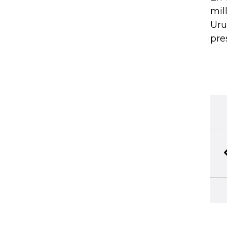
mil
Uru
pre