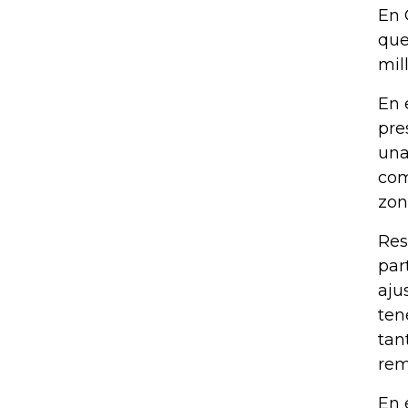
En 
que
mil
En 
pre
una
com
zon
Res
par
aju
ten
tan
rem
En 