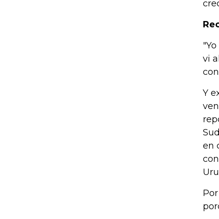
cre
Rec
"Yo
vi 
con
Y e
ven
rep
Sud
en 
con
Uru
Por
por