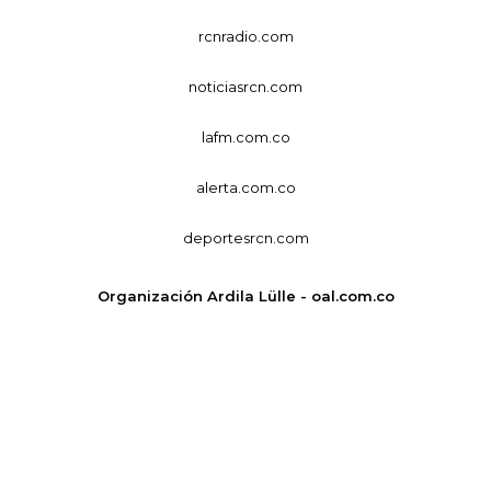
rcnradio.com
noticiasrcn.com
lafm.com.co
alerta.com.co
deportesrcn.com
Organización Ardila Lülle - oal.com.co