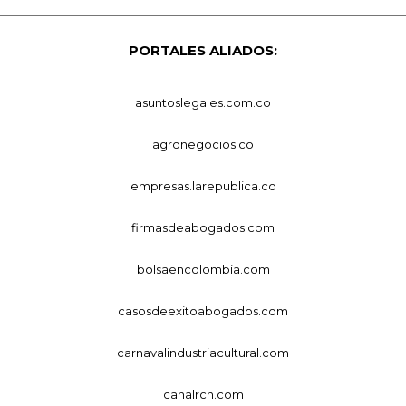
PORTALES ALIADOS:
asuntoslegales.com.co
agronegocios.co
empresas.larepublica.co
firmasdeabogados.com
bolsaencolombia.com
casosdeexitoabogados.com
carnavalindustriacultural.com
canalrcn.com