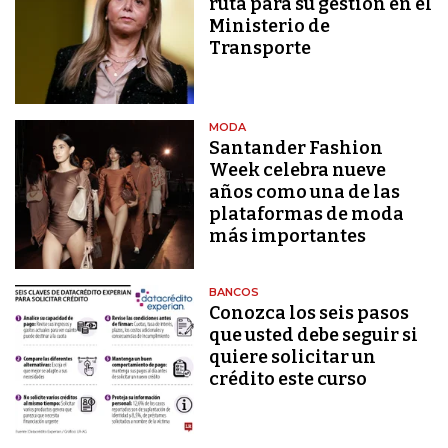
ruta para su gestión en el
Ministerio de
Transporte
MODA
Santander Fashion
Week celebra nueve
años como una de las
plataformas de moda
más importantes
BANCOS
Conozca los seis pasos
que usted debe seguir si
quiere solicitar un
crédito este curso