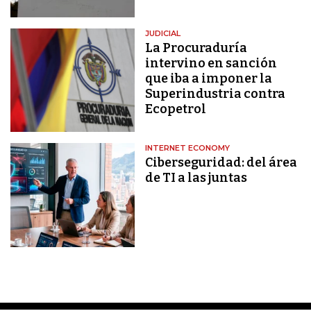
JUDICIAL
La Procuraduría
intervino en sanción
que iba a imponer la
Superindustria contra
Ecopetrol
INTERNET ECONOMY
Ciberseguridad: del área
de TI a las juntas