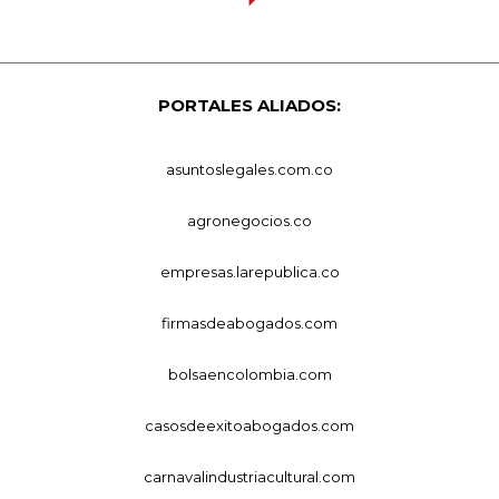
PORTALES ALIADOS:
asuntoslegales.com.co
agronegocios.co
empresas.larepublica.co
firmasdeabogados.com
bolsaencolombia.com
casosdeexitoabogados.com
carnavalindustriacultural.com