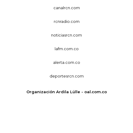
canalrcn.com
rcnradio.com
noticiasrcn.com
lafm.com.co
alerta.com.co
deportesrcn.com
Organización Ardila Lülle - oal.com.co