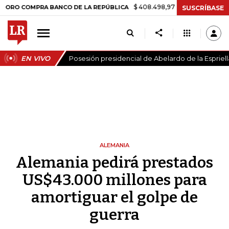
$ 408.498,97
+$ 8.753,81
+2,19%
OMPRA BANCO DE LA REPÚBLICA
SUSCRÍBASE
EN VIVO
Posesión presidencial de Abelardo de la Espriell
ALEMANIA
Alemania pedirá prestados
US$43.000 millones para
amortiguar el golpe de
guerra