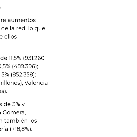
s
ubre aumentos
 de la red, lo que
 ellos
de 11,5% (931.260
9,5% (489.396);
 5% (852.358);
illones); Valencia
s).
s de 3% y
La Gomera,
an también los
ía (+18,8%).