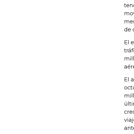
ten
mov
men
de 
El 
trá
mil
aér
El 
oct
mil
últ
cre
via
ant