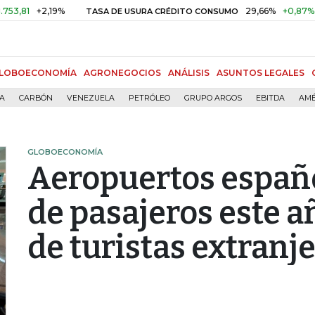
+2,19%
29,66%
+0,87%
+3,02%
TASA DE USURA CRÉDITO CONSUMO
LOBOECONOMÍA
AGRONEGOCIOS
ANÁLISIS
ASUNTOS LEGALES
ÍA
CARBÓN
VENEZUELA
PETRÓLEO
GRUPO ARGOS
EBITDA
AMÉ
GLOBOECONOMÍA
Aeropuertos españ
de pasajeros este a
de turistas extranj