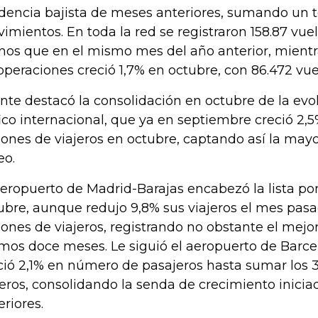
dencia bajista de meses anteriores, sumando un t
imientos. En toda la red se registraron 158.87 vue
os que en el mismo mes del año anterior, mient
operaciones creció 1,7% en octubre, con 86.472 vue
ente destacó la consolidación en octubre de la evol
fico internacional, que ya en septiembre creció 2,
lones de viajeros en octubre, captando así la mayor
eo.
aeropuerto de Madrid-Barajas encabezó la lista po
ubre, aunque redujo 9,8% sus viajeros el mes pasa
lones de viajeros, registrando no obstante el mejor
imos doce meses. Le siguió el aeropuerto de Barce
ció 2,1% en número de pasajeros hasta sumar los 3
jeros, consolidando la senda de crecimiento inici
eriores.