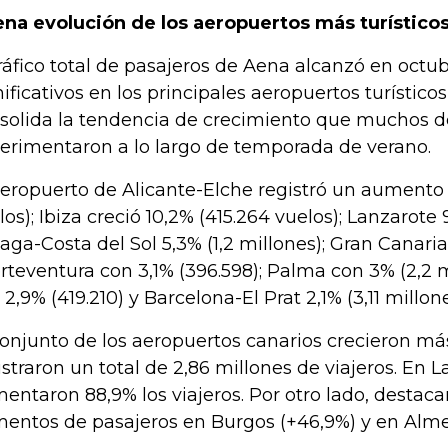
na evolución de los aeropuertos más turístico
tráfico total de pasajeros de Aena alcanzó en oct
nificativos en los principales aeropuertos turísticos
solida la tendencia de crecimiento que muchos de
erimentaron a lo largo de temporada de verano.
aeropuerto de Alicante-Elche registró un aumento 
los); Ibiza creció 10,2% (415.264 vuelos); Lanzarote 
aga-Costa del Sol 5,3% (1,2 millones); Gran Canaria
rteventura con 3,1% (396.598); Palma con 3% (2,2 m
 2,9% (419.210) y Barcelona-El Prat 2,1% (3,11 millone
conjunto de los aeropuertos canarios crecieron má
istraron un total de 2,86 millones de viajeros. En 
entaron 88,9% los viajeros. Por otro lado, destac
entos de pasajeros en Burgos (+46,9%) y en Almer