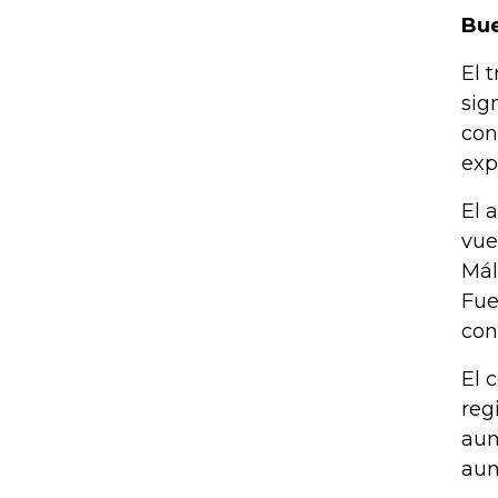
Bue
El 
sig
con
exp
El 
vue
Mál
Fue
con
El 
reg
aum
aum