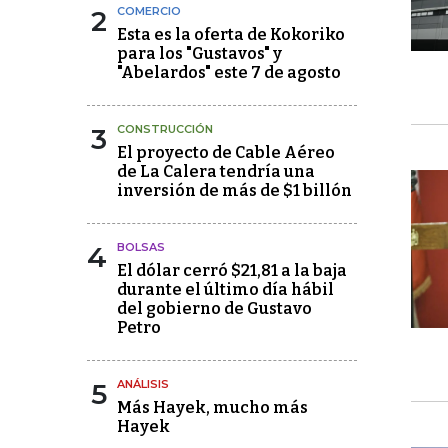
2
COMERCIO
Esta es la oferta de Kokoriko
para los "Gustavos" y
"Abelardos" este 7 de agosto
3
CONSTRUCCIÓN
El proyecto de Cable Aéreo
de La Calera tendría una
inversión de más de $1 billón
4
BOLSAS
El dólar cerró $21,81 a la baja
durante el último día hábil
del gobierno de Gustavo
Petro
5
ANÁLISIS
Más Hayek, mucho más
Hayek