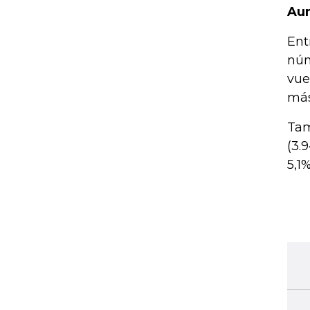
Aum
Ent
núm
vue
más
Tam
(3.
5,1