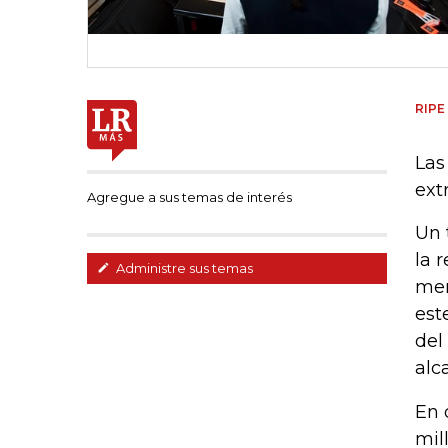
RIPE
Las
ext
Agregue a sus temas de interés
Un 
la 
Administre sus temas
men
est
del
alc
En 
mil