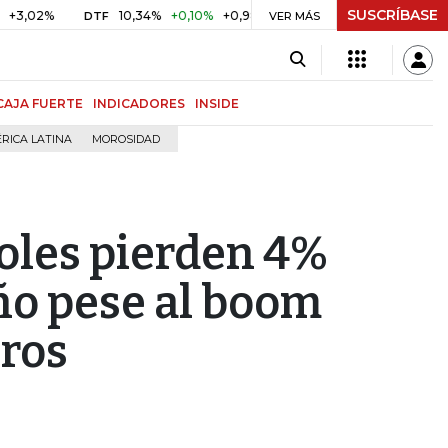
SUSCRÍBASE
10,34%
+0,10%
+0,98%
$ 416,86
+$ 0,05
+0,01%
DTF
UVR
VER MÁS
CAJA FUERTE
INDICADORES
INSIDE
RICA LATINA
MOROSIDAD
oles pierden 4%
ño pese al boom
eros