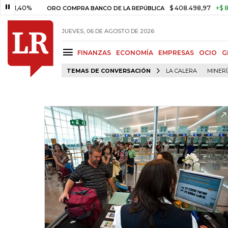
0%
$ 408.498,97
+$ 8.753,81
ORO COMPRA BANCO DE LA REPÚBLICA
JUEVES, 06 DE AGOSTO DE 2026
FINANZAS
ECONOMÍA
EMPRESAS
OCIO
G
TEMAS DE CONVERSACIÓN
LA CALERA
MINER