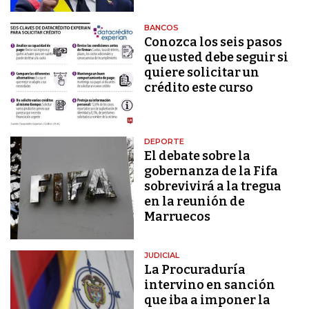
BANCOS
Conozca los seis pasos
que usted debe seguir si
quiere solicitar un
crédito este curso
DEPORTE
El debate sobre la
gobernanza de la Fifa
sobrevivirá a la tregua
en la reunión de
Marruecos
JUDICIAL
La Procuraduría
intervino en sanción
que iba a imponer la