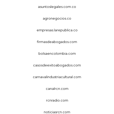
asuntoslegales.com.co
agronegocios.co
empresas.larepublica.co
firmasdeabogados.com
bolsaencolombia.com
casosdeexitoabogados.com
carnavalindustriacultural.com
canalrcn.com
rcnradio.com
noticiasrcn.com