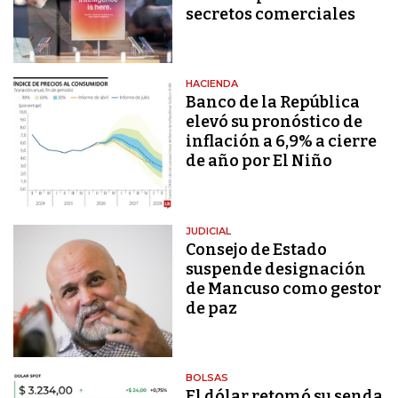
secretos comerciales
HACIENDA
Banco de la República
elevó su pronóstico de
inflación a 6,9% a cierre
de año por El Niño
JUDICIAL
Consejo de Estado
suspende designación
de Mancuso como gestor
de paz
BOLSAS
El dólar retomó su senda