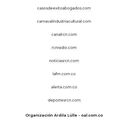
casosdeexitoabogados.com
carnavalindustriacultural.com
canalrcn.com
rcnradio.com
noticiasrcn.com
lafm.com.co
alerta.com.co
deportesrcn.com
Organización Ardila Lülle - oal.com.co